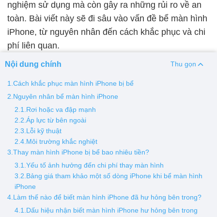
nghiệm sử dụng mà còn gây ra những rủi ro về an
toàn. Bài viết này sẽ đi sâu vào vấn đề bể màn hình
Thay pin
iPhone, từ nguyên nhân đến cách khắc phục và chi
Pin iPhone
Pin Samsumg
Pin Oppo
Pin Xiaomi
phí liên quan.
Pin Realme
Nội dung chính
Thu gọn
Thay vỏ
1.Cách khắc phục màn hình iPhone bị bể
Vỏ iPhone
Vỏ Samsung
Vỏ Xiaomi
Vỏ Oppo
2.Nguyên nhân bể màn hình iPhone
Vỏ Huawei
Vỏ Vivo
2.1.Rơi hoặc va đập mạnh
2.2.Áp lực từ bên ngoài
2.3.Lỗi kỹ thuật
2.4.Môi trường khắc nghiệt
3.Thay màn hình iPhone bị bể bao nhiêu tiền?
3.1.Yếu tố ảnh hưởng đến chi phí thay màn hình
3.2.Bảng giá tham khảo một số dòng iPhone khi bể màn hình
iPhone
4.Làm thế nào để biết màn hình iPhone đã hư hỏng bên trong?
4.1.Dấu hiệu nhận biết màn hình iPhone hư hỏng bên trong