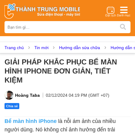
Thương hiệu
iPhone
Samsung
Oppo
Xiaomi
Realme
Vivo
Vsmart
Huawei
Nokia
Google Pixel
OnePlus
Trang chủ
Tin mới
Hướng dẫn sửa chữa
Hướng dẫn s
Asus
Sony
Vertu
LG
Tecno
GIẢI PHÁP KHẮC PHỤC BỂ MÀN
Dịch vụ sửa chữa
HÌNH IPHONE ĐƠN GIẢN, TIẾT
Thay màn hình
Thay pin
Ép kính
Thay camera
KIỆM
Thay loa
Thay kính lưng
Thay vỏ
Thay chân sạc
Thay mic
Thay rung
Thay main
Unlock - Mở Khoá
Hoàng Taba
02/12/2024 04:19 PM (GMT +07)
Thay màn hình
Chia sẻ
Màn hình iPhone
Màn hình Samsung
Màn hình Oppo
Bể màn hình iPhone
là nỗi ám ảnh của nhiều
Màn hình Xiaomi
Màn hình Realme
Màn hình Vivo
người dùng. Nó không chỉ ảnh hưởng đến trải
Màn hình Vsmart
Màn hình Google Pixel