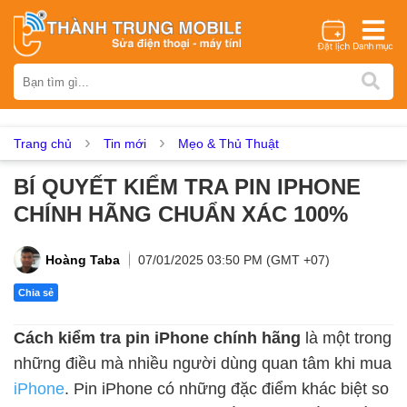
Thương hiệu
iPhone
Samsung
Oppo
Xiaomi
Realme
Vivo
Vsmart
Huawei
Nokia
Google Pixel
OnePlus
Trang chủ
Tin mới
Mẹo & Thủ Thuật
Asus
Sony
Vertu
LG
Tecno
BÍ QUYẾT KIỂM TRA PIN IPHONE
Dịch vụ sửa chữa
CHÍNH HÃNG CHUẨN XÁC 100%
Thay màn hình
Thay pin
Ép kính
Thay camera
Thay loa
Thay kính lưng
Thay vỏ
Thay chân sạc
Hoàng Taba
07/01/2025 03:50 PM (GMT +07)
Thay mic
Thay rung
Thay main
Unlock - Mở Khoá
Chia sẻ
Thay màn hình
Cách kiểm tra pin iPhone chính hãng
là một trong
Màn hình iPhone
Màn hình Samsung
Màn hình Oppo
những điều mà nhiều người dùng quan tâm khi mua
Màn hình Xiaomi
Màn hình Realme
Màn hình Vivo
iPhone
. Pin iPhone có những đặc điểm khác biệt so
Màn hình Vsmart
Màn hình Google Pixel