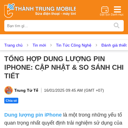
Thương hiệu
iPhone
Samsung
Oppo
Xiaomi
Realme
Vivo
Vsmart
Huawei
Nokia
Google Pixel
OnePlus
Trang chủ
Tin mới
Tin Tức Công Nghệ
Đánh giá thiết 
Asus
Sony
Vertu
LG
Tecno
TỔNG HỢP DUNG LƯỢNG PIN
Dịch vụ sửa chữa
IPHONE: CẬP NHẬT & SO SÁNH CHI
Thay màn hình
Thay pin
Ép kính
Thay camera
TIẾT
Thay loa
Thay kính lưng
Thay vỏ
Thay chân sạc
Thay mic
Thay rung
Thay main
Unlock - Mở Khoá
Trung Tử Tế
16/01/2025 09:45 AM (GMT +07)
Thay màn hình
Chia sẻ
Màn hình iPhone
Màn hình Samsung
Màn hình Oppo
Dung lượng pin iPhone
là một trong những yếu tố
Màn hình Xiaomi
Màn hình Realme
Màn hình Vivo
quan trọng nhất quyết định trải nghiệm sử dụng của
Màn hình Vsmart
Màn hình Google Pixel