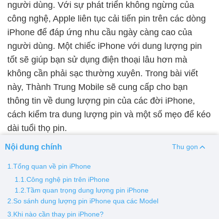
người dùng. Với sự phát triển không ngừng của
công nghệ, Apple liên tục cải tiến pin trên các dòng
Thay pin
iPhone để đáp ứng nhu cầu ngày càng cao của
Pin iPhone
Pin Samsumg
Pin Oppo
Pin Xiaomi
người dùng. Một chiếc iPhone với dung lượng pin
Pin Realme
tốt sẽ giúp bạn sử dụng điện thoại lâu hơn mà
Thay vỏ
không cần phải sạc thường xuyên. Trong bài viết
này, Thành Trung Mobile sẽ cung cấp cho bạn
Vỏ iPhone
Vỏ Samsung
Vỏ Xiaomi
Vỏ Oppo
thông tin về dung lượng pin của các đời iPhone,
Vỏ Huawei
Vỏ Vivo
cách kiểm tra dung lượng pin và một số mẹo để kéo
dài tuổi thọ pin.
Nội dung chính
Thu gọn
1.Tổng quan về pin iPhone
1.1.Công nghệ pin trên iPhone
1.2.Tầm quan trọng dung lượng pin iPhone
2.So sánh dung lượng pin iPhone qua các Model
3.Khi nào cần thay pin iPhone?