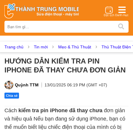
Thương hiệu
iPhone
Samsung
Oppo
Xiaomi
Realme
Vivo
Vsmart
Huawei
Nokia
Google Pixel
OnePlus
Trang chủ
Tin mới
Mẹo & Thủ Thuật
Thủ Thuật Điện 
Asus
Sony
Vertu
LG
Tecno
HƯỚNG DẪN KIỂM TRA PIN
Dịch vụ sửa chữa
IPHONE ĐÃ THAY CHƯA ĐƠN GIẢN
Thay màn hình
Thay pin
Ép kính
Thay camera
Thay loa
Thay kính lưng
Thay vỏ
Thay chân sạc
Quỳnh TTM
13/01/2025 06:19 PM (GMT +07)
Thay mic
Thay rung
Thay main
Unlock - Mở Khoá
Chia sẻ
Thay màn hình
Cách
kiểm tra pin iPhone đã thay chưa
đơn giản
Màn hình iPhone
Màn hình Samsung
Màn hình Oppo
và hiệu quả Nếu bạn đang sử dụng iPhone, bạn có
Màn hình Xiaomi
Màn hình Realme
Màn hình Vivo
thể muốn biết liệu chiếc điện thoại của mình có bị
Màn hình Vsmart
Màn hình Google Pixel