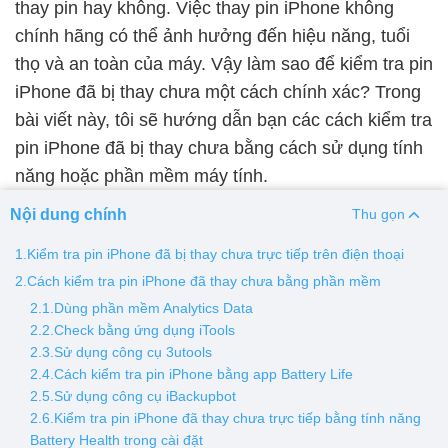
thay pin hay không. Việc thay pin iPhone không
chính hãng có thể ảnh hưởng đến hiệu năng, tuổi
Thay pin
thọ và an toàn của máy. Vậy làm sao để kiểm tra pin
Pin iPhone
Pin Samsumg
Pin Oppo
Pin Xiaomi
iPhone đã bị thay chưa một cách chính xác? Trong
Pin Realme
bài viết này, tôi sẽ hướng dẫn bạn các cách kiểm tra
Thay vỏ
pin iPhone đã bị thay chưa bằng cách sử dụng tính
năng hoặc phần mềm máy tính.
Vỏ iPhone
Vỏ Samsung
Vỏ Xiaomi
Vỏ Oppo
Vỏ Huawei
Vỏ Vivo
Nội dung chính
Thu gọn
1.Kiểm tra pin iPhone đã bị thay chưa trực tiếp trên điện thoại
2.Cách kiểm tra pin iPhone đã thay chưa bằng phần mềm
2.1.Dùng phần mềm Analytics Data
2.2.Check bằng ứng dụng iTools
2.3.Sử dụng công cụ 3utools
2.4.Cách kiểm tra pin iPhone bằng app Battery Life
2.5.Sử dụng công cụ iBackupbot
2.6.Kiểm tra pin iPhone đã thay chưa trực tiếp bằng tính năng
Battery Health trong cài đặt