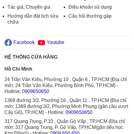
Tác giả, Chuyên gia
Điều khoản sử dụng
Hướng dẫn đặt lịch sửa
Câu hỏi thường gặp
chữa
Facebook
Youtube
HỆ THỐNG CỬA HÀNG
Hồ Chí Minh
24 Trần Văn Kiểu, Phường 10 , Quận 6 , TP.HCM (Địa chỉ
mới: 24 Trần Văn Kiểu, Phường Bình Phú, TP.HCM)
-
Hotline:
0909650650
1369 đường 3/2, Phường 16 , Quận 11 , TP.HCM (Địa chỉ
mới: 1369 đường 3/2, Phường Minh Phụng (gần cầu vượt
Cây Gõ), TP.HCM)
- Hotline:
0909650650
317 Quang Trung, P.10 , Quận Gò Vấp , TP.HCM (Địa chỉ
mới: 317 Quang Trung, P. Gò Vấp, TPHCM(gần tiểu học
Kim Đồng))
- Hotline:
0909.650.650