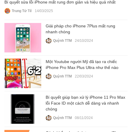
Bí quyết sửa lỗi iPhone mất rung đơn giản và hiệu quả nhất
Trung Tử Tế
14/03/2025
Giải pháp cho iPhone 7Plus mất rung
nhanh chóng
Quỳnh TTM
24/10/2024
Một Youtube người Mỹ đã tạo ra chiếc
iPhone Pro Max Plus Ultra như thế nào
Quỳnh TTM
22/03/2024
Bí quyết giúp bạn xử lý iPhone 11 Pro Max
lỗi Face ID một cách dễ dàng và nhanh
chóng
Quỳnh TTM
08/11/2024