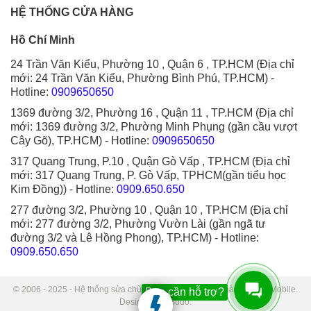
HỆ THỐNG CỬA HÀNG
Hồ Chí Minh
24 Trần Văn Kiểu, Phường 10 , Quận 6 , TP.HCM (Địa chỉ
mới: 24 Trần Văn Kiểu, Phường Bình Phú, TP.HCM)
-
Hotline:
0909650650
1369 đường 3/2, Phường 16 , Quận 11 , TP.HCM (Địa chỉ
mới: 1369 đường 3/2, Phường Minh Phụng (gần cầu vượt
Cây Gõ), TP.HCM)
- Hotline:
0909650650
317 Quang Trung, P.10 , Quận Gò Vấp , TP.HCM (Địa chỉ
mới: 317 Quang Trung, P. Gò Vấp, TPHCM(gần tiểu học
Kim Đồng))
- Hotline:
0909.650.650
277 đường 3/2, Phường 10 , Quận 10 , TP.HCM (Địa chỉ
mới: 277 đường 3/2, Phường Vườn Lài (gần ngã tư
đường 3/2 và Lê Hồng Phong), TP.HCM)
- Hotline:
0909.650.650
© 2006 - 2025 - Hệ thống sửa chữa điện thoại di động Thành Trung Mobile.
Bạn cần hỗ trợ?
Designed by Sudo.