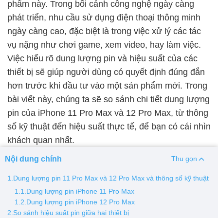
phẩm này. Trong bối cảnh công nghệ ngày càng
phát triển, nhu cầu sử dụng điện thoại thông minh
Thay pin
ngày càng cao, đặc biệt là trong việc xử lý các tác
Pin iPhone
Pin Samsumg
Pin Oppo
Pin Xiaomi
vụ nặng như chơi game, xem video, hay làm việc.
Pin Realme
Việc hiểu rõ dung lượng pin và hiệu suất của các
Thay vỏ
thiết bị sẽ giúp người dùng có quyết định đúng đắn
hơn trước khi đầu tư vào một sản phẩm mới. Trong
Vỏ iPhone
Vỏ Samsung
Vỏ Xiaomi
Vỏ Oppo
bài viết này, chúng ta sẽ so sánh chi tiết dung lượng
Vỏ Huawei
Vỏ Vivo
pin của iPhone 11 Pro Max và 12 Pro Max, từ thông
số kỹ thuật đến hiệu suất thực tế, để bạn có cái nhìn
khách quan nhất.
Nội dung chính
Thu gọn
1.Dung lượng pin 11 Pro Max và 12 Pro Max và thông số kỹ thuật
1.1.Dung lượng pin iPhone 11 Pro Max
1.2.Dung lượng pin iPhone 12 Pro Max
2.So sánh hiệu suất pin giữa hai thiết bị