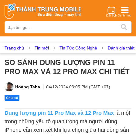
Thương hiệu
iPhone
Samsung
Oppo
Xiaomi
Realme
Vivo
Vsmart
Huawei
Nokia
Google Pixel
OnePlus
Trang chủ
Tin mới
Tin Tức Công Nghệ
Đánh giá thiết 
Asus
Sony
Vertu
LG
Tecno
SO SÁNH DUNG LƯỢNG PIN 11
Dịch vụ sửa chữa
PRO MAX VÀ 12 PRO MAX CHI TIẾT
Thay màn hình
Thay pin
Ép kính
Thay camera
Thay loa
Thay kính lưng
Thay vỏ
Thay chân sạc
Hoàng Taba
04/12/2024 03:05 PM (GMT +07)
Thay mic
Thay rung
Thay main
Unlock - Mở Khoá
Chia sẻ
Thay màn hình
Dung lượng pin 11 Pro Max và 12 Pro Max
là một
Màn hình iPhone
Màn hình Samsung
Màn hình Oppo
trong những yếu tố quan trọng mà người dùng
Màn hình Xiaomi
Màn hình Realme
Màn hình Vivo
iPhone cần xem xét khi lựa chọn giữa hai dòng sản
Màn hình Vsmart
Màn hình Google Pixel