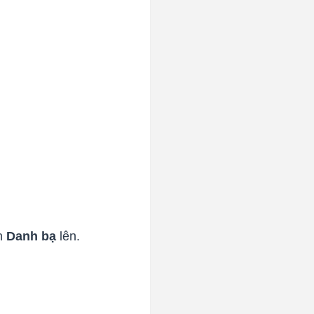
ần
Danh bạ
lên.