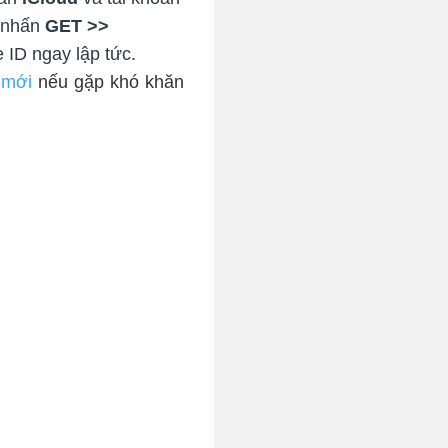
i nhấn
GET >>
 ID ngay lập tức.
 mới
nếu gặp khó khăn