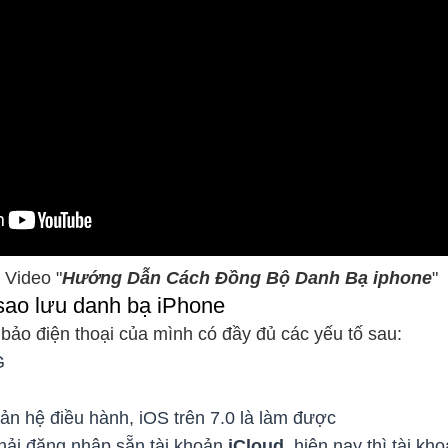
Video "
Hướng Dẫn Cách Đồng Bộ Danh Bạ iphone
"
sao lưu danh bạ iPhone
bảo điện thoại của mình có đầy đủ các yếu tố sau:
G
ản hệ điều hành, iOS trên 7.0 là làm được
hải đăng nhập sẵn tài khoản
iCloud
, hiện nay thì tài kh