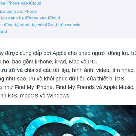
 bạ iPhone vào iCloud
lưu danh bạ iPhone
 lưu danh bạ iPhone vào iCloud
ệu đồng bộ danh bạ với iCloud trên website
loud
y được cung cấp bởi Apple cho phép người dùng lưu tr
 của họ, bao gồm iPhone, iPad, Mac và PC.
 trữ và chia sẻ các tài liệu, hình ảnh, video, âm nhạc, t
ng như sao lưu và khôi phục dữ liệu của thiết bị iOS.
g như Find My iPhone, Find My Friends và Apple Music. 
 hành iOS, macOS và Windows.