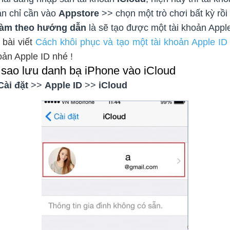
ạn chỉ cần vào
Appstore
>> chọn một trò chơi bất kỳ rồ
 làm theo hướng dẫn
là sẽ tạo được một tài khoản Apple
 bài viết
Cách khôi phục và tạo một tài khoản Apple ID
oản Apple ID nhé !
 sao lưu danh bạ iPhone vào iCloud
Cài đặt
>>
Apple ID
>>
iCloud