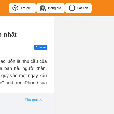
Tra cứu
Bảng giá
Đặt lịch
n nhất
Chia sẻ
ác luôn là nhu cầu của
a bạn bè, người thân,
u quý vào một ngày xấu
iCloud trên iPhone của
Thu gọn