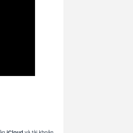
oản
iCloud
và tài khoản