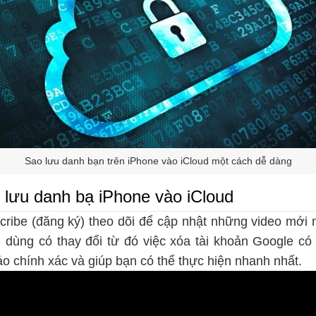
Sao lưu danh bạn trên iPhone vào iCloud một cách dễ dàng
lưu danh bạ iPhone vào iCloud
ribe (đăng ký) theo dõi để cập nhật những video mới
 dùng có thay đổi từ đó việc xóa tài khoản Google có t
o chính xác và giúp bạn có thể thực hiện nhanh nhất.