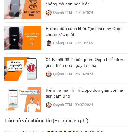
chóng mà bạn nên biết
Quỳnh TTM
24/10/2024
Hướng dẫn cách khởi động lại máy Oppo
chuẩn xác nhất
Hoàng Taba
24/10/2024
Xử lý triệt để lỗi bàn phím Oppo bị lỗi đơn
giản, hiệu quả ngay tại nhà
Quỳnh TTM
24/10/2024
Kiểm tra màn hình Oppo đơn giản với mã
test cảm ứng
Quỳnh TTM
09/07/2024
Liên hệ với chúng tôi
(Hỗ trợ miễn phí)