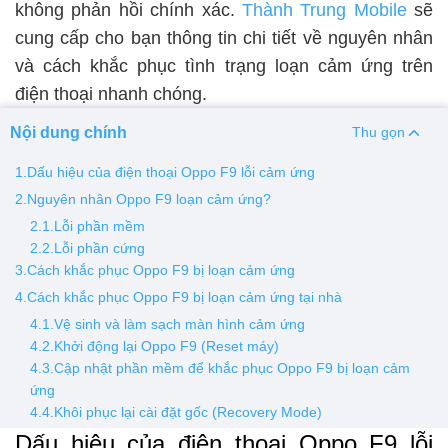
không phản hồi chính xác.
Thành Trung Mobile
sẽ
cung cấp cho bạn thông tin chi tiết về nguyên nhân
Thay pin
và cách khắc phục tình trạng loạn cảm ứng trên
Pin iPhone
Pin Samsumg
Pin Oppo
Pin Xiaomi
điện thoại nhanh chóng.
Pin Realme
Nội dung chính
Thu gọn
Thay vỏ
1.Dấu hiệu của điện thoại Oppo F9 lỗi cảm ứng
Vỏ iPhone
Vỏ Samsung
Vỏ Xiaomi
Vỏ Oppo
2.Nguyên nhân Oppo F9 loạn cảm ứng?
Vỏ Huawei
Vỏ Vivo
2.1.Lỗi phần mềm
2.2.Lỗi phần cứng
3.Cách khắc phục Oppo F9 bị loạn cảm ứng
4.Cách khắc phục Oppo F9 bị loạn cảm ứng tại nhà
4.1.Vệ sinh và làm sạch màn hình cảm ứng
4.2.Khởi động lại Oppo F9 (Reset máy)
4.3.Cập nhật phần mềm để khắc phục Oppo F9 bị loạn cảm
ứng
4.4.Khôi phục lại cài đặt gốc (Recovery Mode)
Dấu hiệu của điện thoại Oppo F9 lỗi