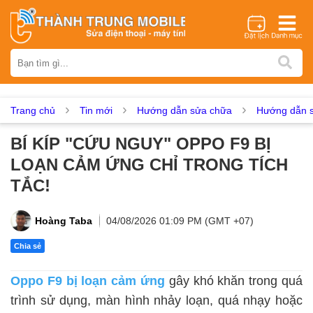
Thương hiệu
iPhone
Samsung
Oppo
Xiaomi
Realme
Vivo
Vsmart
Huawei
Nokia
Google Pixel
OnePlus
Trang chủ
Tin mới
Hướng dẫn sửa chữa
Hướng dẫn s
Asus
Sony
Vertu
LG
Tecno
BÍ KÍP "CỨU NGUY" OPPO F9 BỊ
Dịch vụ sửa chữa
LOẠN CẢM ỨNG CHỈ TRONG TÍCH
Thay màn hình
Thay pin
Ép kính
Thay camera
TẮC!
Thay loa
Thay kính lưng
Thay vỏ
Thay chân sạc
Thay mic
Thay rung
Thay main
Unlock - Mở Khoá
Hoàng Taba
04/08/2026 01:09 PM (GMT +07)
Thay màn hình
Chia sẻ
Màn hình iPhone
Màn hình Samsung
Màn hình Oppo
Oppo F9 bị loạn cảm ứng
gây khó khăn trong quá
Màn hình Xiaomi
Màn hình Realme
Màn hình Vivo
trình sử dụng, màn hình nhảy loạn, quá nhạy hoặc
Màn hình Vsmart
Màn hình Google Pixel