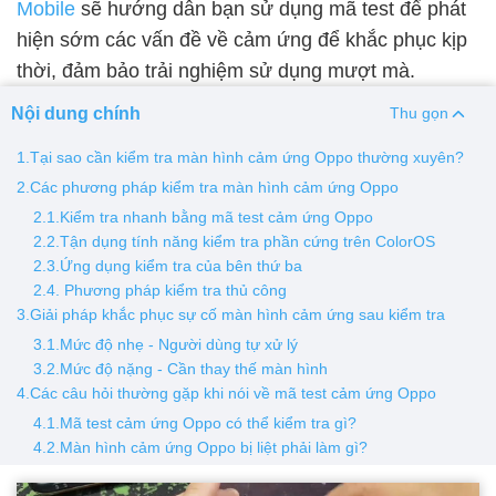
Mobile
sẽ hướng dẫn bạn sử dụng mã test để phát
hiện sớm các vấn đề về cảm ứng để khắc phục kịp
Thay pin
thời, đảm bảo trải nghiệm sử dụng mượt mà.
Pin iPhone
Pin Samsumg
Pin Oppo
Pin Xiaomi
Nội dung chính
Thu gọn
Pin Realme
Thay vỏ
1.Tại sao cần kiểm tra màn hình cảm ứng Oppo thường xuyên?
2.Các phương pháp kiểm tra màn hình cảm ứng Oppo
Vỏ iPhone
Vỏ Samsung
Vỏ Xiaomi
Vỏ Oppo
2.1.Kiểm tra nhanh bằng mã test cảm ứng Oppo
Vỏ Huawei
Vỏ Vivo
2.2.Tận dụng tính năng kiểm tra phần cứng trên ColorOS
2.3.Ứng dụng kiểm tra của bên thứ ba
2.4. Phương pháp kiểm tra thủ công
3.Giải pháp khắc phục sự cố màn hình cảm ứng sau kiểm tra
3.1.Mức độ nhẹ - Người dùng tự xử lý
3.2.Mức độ nặng - Cần thay thế màn hình
4.Các câu hỏi thường gặp khi nói về mã test cảm ứng Oppo
4.1.Mã test cảm ứng Oppo có thể kiểm tra gì?
4.2.Màn hình cảm ứng Oppo bị liệt phải làm gì?