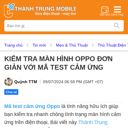
Thương hiệu
iPhone
Samsung
Oppo
Xiaomi
Realme
Vivo
Vsmart
Huawei
Nokia
Google Pixel
OnePlus
Trang chủ
Tin mới
Mẹo & Thủ Thuật
Thủ Thuật Điện 
Asus
Sony
Vertu
LG
Tecno
KIỂM TRA MÀN HÌNH OPPO ĐƠN
Dịch vụ sửa chữa
GIẢN VỚI MÃ TEST CẢM ỨNG
Thay màn hình
Thay pin
Ép kính
Thay camera
Thay loa
Thay kính lưng
Thay vỏ
Thay chân sạc
Quỳnh TTM
09/07/2024 06:58 PM (GMT +07)
Thay mic
Thay rung
Thay main
Unlock - Mở Khoá
Chia sẻ
Thay màn hình
Mã test cảm ứng Oppo
là tính năng hữu ích giúp
Màn hình iPhone
Màn hình Samsung
Màn hình Oppo
bạn kiểm tra nhanh chóng tình trạng màn hình cảm
Màn hình Xiaomi
Màn hình Realme
Màn hình Vivo
ứng trên điện thoại. Bài viết này
Thành Trung
Màn hình Vsmart
Màn hình Google Pixel