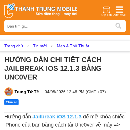
Thương hiệu
iPhone
Samsung
Oppo
Xiaomi
Realme
Vivo
Vsmart
Huawei
Nokia
Google Pixel
OnePlus
Trang chủ
Tin mới
Mẹo & Thủ Thuật
Asus
Sony
Vertu
LG
Tecno
HƯỚNG DẪN CHI TIẾT CÁCH
Dịch vụ sửa chữa
JAILBREAK IOS 12.1.3 BẰNG
Thay màn hình
Thay pin
Ép kính
Thay camera
UNC0VER
Thay loa
Thay kính lưng
Thay vỏ
Thay chân sạc
Thay mic
Thay rung
Thay main
Unlock - Mở Khoá
Trung Tử Tế
04/08/2026 12:48 PM (GMT +07)
Thay màn hình
Chia sẻ
Màn hình iPhone
Màn hình Samsung
Màn hình Oppo
Hướng dẫn
Jailbreak iOS 12.1.3
để mở khóa chiếc
Màn hình Xiaomi
Màn hình Realme
Màn hình Vivo
iPhone của bạn bằng cách tải Unc0ver về máy =>
Màn hình Vsmart
Màn hình Google Pixel