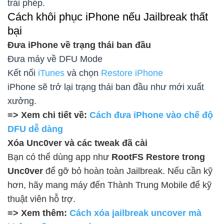
trái phép.
Cách khôi phục iPhone nếu Jailbreak thất
bại
Đưa iPhone về trạng thái ban đầu
Đưa máy về DFU Mode
Kết nối
iTunes
và chọn
Restore iPhone
iPhone sẽ trở lại trạng thái ban đầu như mới xuất
xưởng.
=> Xem chi tiết về:
Cách đưa iPhone vào chế độ
DFU dễ dàng
Xóa Unc0ver và các tweak đã cài
Bạn có thể dùng app như
RootFS Restore trong
Unc0ver
để gỡ bỏ hoàn toàn Jailbreak. Nếu cần kỹ
hơn, hãy mang máy đến Thành Trung Mobile để kỹ
thuật viên hỗ trợ.
=> Xem thêm:
Cách xóa jailbreak uncover mà