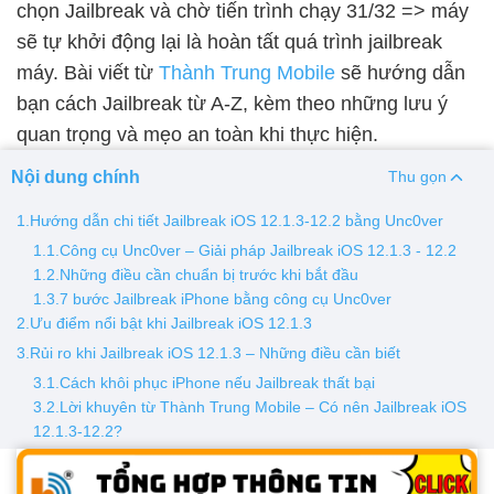
chọn Jailbreak và chờ tiến trình chạy 31/32 => máy
sẽ tự khởi động lại là hoàn tất quá trình jailbreak
Thay pin
máy. Bài viết từ
Thành Trung Mobile
sẽ hướng dẫn
Pin iPhone
Pin Samsumg
Pin Oppo
Pin Xiaomi
bạn cách Jailbreak từ A-Z, kèm theo những lưu ý
Pin Realme
quan trọng và mẹo an toàn khi thực hiện.
Thay vỏ
Nội dung chính
Thu gọn
Vỏ iPhone
Vỏ Samsung
Vỏ Xiaomi
Vỏ Oppo
1.Hướng dẫn chi tiết Jailbreak iOS 12.1.3-12.2 bằng Unc0ver
Vỏ Huawei
Vỏ Vivo
1.1.Công cụ Unc0ver – Giải pháp Jailbreak iOS 12.1.3 - 12.2
1.2.Những điều cần chuẩn bị trước khi bắt đầu
1.3.7 bước Jailbreak iPhone bằng công cụ Unc0ver
2.Ưu điểm nổi bật khi Jailbreak iOS 12.1.3
3.Rủi ro khi Jailbreak iOS 12.1.3 – Những điều cần biết
3.1.Cách khôi phục iPhone nếu Jailbreak thất bại
3.2.Lời khuyên từ Thành Trung Mobile – Có nên Jailbreak iOS
12.1.3-12.2?