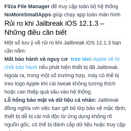
Filza File Manager
để truy cập toàn bộ hệ thống
NoMoreSmallApps
giúp chạy app toàn màn hình
Rủi ro khi Jailbreak iOS 12.1.3 –
Những điều cần biết
Một số lưu ý về rủi ro khi Jailbreak iOS 12.1.3 bạn
cần nắm:
Mất bảo hành và nguy cơ
treo táo
:
Apple sẽ từ
chối bảo hành
nếu phát hiện thiết bị đã Jailbreak.
Ngoài ra, trong một số trường hợp, máy có thể bị
treo logo Apple khi cài tweak không tương thích
hoặc can thiệp quá sâu vào hệ thống.
Lỗ hổng bảo mật và dữ liệu cá nhân:
Jailbreak
đồng nghĩa với việc bạn gỡ bỏ lớp bảo vệ mặc định,
thiết bị dễ bị cài mã độc từ ứng dụng không rõ
nguồn gốc, có thể bị đánh cắp dữ liệu hoặc truy cập