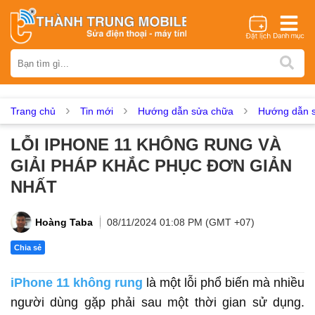
Thương hiệu
iPhone
Samsung
Oppo
Xiaomi
Realme
Vivo
Vsmart
Huawei
Nokia
Google Pixel
OnePlus
Trang chủ
Tin mới
Hướng dẫn sửa chữa
Hướng dẫn s
Asus
Sony
Vertu
LG
Tecno
LỖI IPHONE 11 KHÔNG RUNG VÀ
Dịch vụ sửa chữa
GIẢI PHÁP KHẮC PHỤC ĐƠN GIẢN
Thay màn hình
Thay pin
Ép kính
Thay camera
NHẤT
Thay loa
Thay kính lưng
Thay vỏ
Thay chân sạc
Thay mic
Thay rung
Thay main
Unlock - Mở Khoá
Hoàng Taba
08/11/2024 01:08 PM (GMT +07)
Thay màn hình
Chia sẻ
Màn hình iPhone
Màn hình Samsung
Màn hình Oppo
iPhone 11 không rung
là một lỗi phổ biến mà nhiều
Màn hình Xiaomi
Màn hình Realme
Màn hình Vivo
người dùng gặp phải sau một thời gian sử dụng.
Màn hình Vsmart
Màn hình Google Pixel