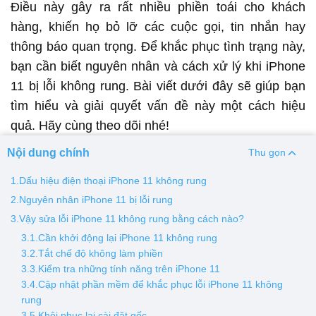
Điều này gây ra rất nhiều phiền toái cho khách
hàng, khiến họ bỏ lỡ các cuộc gọi, tin nhắn hay
Thay pin
thông báo quan trọng. Để khắc phục tình trạng này,
Pin iPhone
Pin Samsumg
Pin Oppo
Pin Xiaomi
bạn cần biết nguyên nhân và cách xử lý khi iPhone
Pin Realme
11 bị lỗi không rung. Bài viết dưới đây sẽ giúp bạn
Thay vỏ
tìm hiểu và giải quyết vấn đề này một cách hiệu
quả. Hãy cùng theo dõi nhé!
Vỏ iPhone
Vỏ Samsung
Vỏ Xiaomi
Vỏ Oppo
Vỏ Huawei
Vỏ Vivo
Nội dung chính
Thu gọn
1.Dấu hiệu điện thoại iPhone 11 không rung
2.Nguyên nhân iPhone 11 bị lỗi rung
3.Vậy sửa lỗi iPhone 11 không rung bằng cách nào?
3.1.Cần khởi động lại iPhone 11 không rung
3.2.Tắt chế độ không làm phiền
3.3.Kiểm tra những tính năng trên iPhone 11
3.4.Cập nhật phần mềm để khắc phục lỗi iPhone 11 không
rung
3.5.Khôi phục lại cài đặt gốc