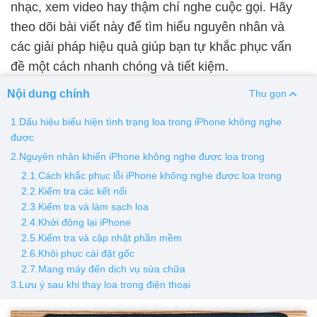
nhạc, xem video hay thậm chí nghe cuộc gọi. Hãy
theo dõi bài viết này để tìm hiểu nguyên nhân và
Thay pin
các giải pháp hiệu quả giúp bạn tự khắc phục vấn
Pin iPhone
Pin Samsumg
Pin Oppo
Pin Xiaomi
đề một cách nhanh chóng và tiết kiệm.
Pin Realme
Nội dung chính
Thu gọn
Thay vỏ
1.Dấu hiệu biểu hiện tình trạng loa trong iPhone không nghe
Vỏ iPhone
Vỏ Samsung
Vỏ Xiaomi
Vỏ Oppo
được
Vỏ Huawei
Vỏ Vivo
2.Nguyên nhân khiến iPhone không nghe được loa trong
2.1.Cách khắc phục lỗi iPhone không nghe được loa trong
2.2.Kiểm tra các kết nối
2.3.Kiểm tra và làm sạch loa
2.4.Khởi động lại iPhone
2.5.Kiểm tra và cập nhật phần mềm
2.6.Khôi phục cài đặt gốc
2.7.Mang máy đến dịch vụ sửa chữa
3.Lưu ý sau khi thay loa trong điện thoại