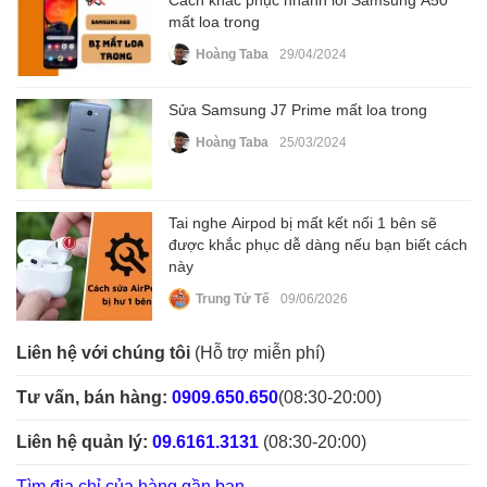
mất loa trong
Hoàng Taba
29/04/2024
Sửa Samsung J7 Prime mất loa trong
Hoàng Taba
25/03/2024
Tai nghe Airpod bị mất kết nối 1 bên sẽ
được khắc phục dễ dàng nếu bạn biết cách
này
Trung Tử Tế
09/06/2026
Liên hệ với chúng tôi
(Hỗ trợ miễn phí)
Tư vấn, bán hàng:
0909.650.650
(08:30-20:00)
Liên hệ quản lý:
09.6161.3131
(08:30-20:00)
Tìm địa chỉ của hàng gần bạn