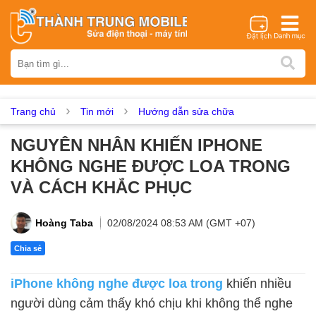
Thương hiệu
iPhone
Samsung
Oppo
Xiaomi
Realme
Vivo
Vsmart
Huawei
Nokia
Google Pixel
OnePlus
Trang chủ
Tin mới
Hướng dẫn sửa chữa
Asus
Sony
Vertu
LG
Tecno
NGUYÊN NHÂN KHIẾN IPHONE
Dịch vụ sửa chữa
KHÔNG NGHE ĐƯỢC LOA TRONG
Thay màn hình
Thay pin
Ép kính
Thay camera
VÀ CÁCH KHẮC PHỤC
Thay loa
Thay kính lưng
Thay vỏ
Thay chân sạc
Thay mic
Thay rung
Thay main
Unlock - Mở Khoá
Hoàng Taba
02/08/2024 08:53 AM (GMT +07)
Thay màn hình
Chia sẻ
Màn hình iPhone
Màn hình Samsung
Màn hình Oppo
iPhone không nghe được loa trong
khiến nhiều
Màn hình Xiaomi
Màn hình Realme
Màn hình Vivo
người dùng cảm thấy khó chịu khi không thể nghe
Màn hình Vsmart
Màn hình Google Pixel