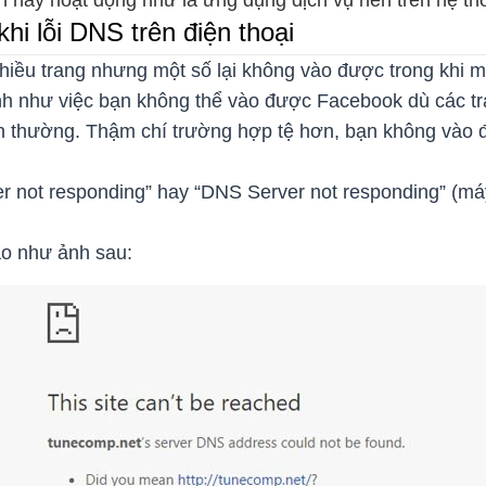
ần này hoạt động như là ứng dụng dịch vụ nền trên hệ th
hi lỗi DNS trên điện thoại
hiều trang nhưng một số lại không vào được trong khi m
ình như việc bạn không thể vào được Facebook dù các tr
nh thường. Thậm chí trường hợp tệ hơn, bạn không vào 
ver not responding” hay “DNS Server not responding” (
áo như ảnh sau: