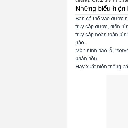
client). Cả 2 thành ph
Những biểu hiện k
Bạn có thể vào được n
truy cập được, điển h
truy cập hoàn toàn bì
nào.
Màn hình báo lỗi “ser
phản hồi).
Hay xuất hiện thông b