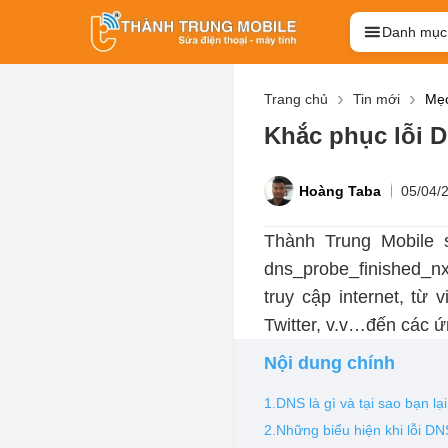
Danh mục
Trang chủ
Tin mới
Mẹo
Khắc phục lỗi D
Hoàng Taba
05/04/
Thành Trung Mobile
dns_probe_finished_nx
truy cập internet, t
Twitter, v.v…đến các ứ
Nội dung chính
1.DNS là gì và tại sao bạn lạ
2.Những biểu hiện khi lỗi DNS