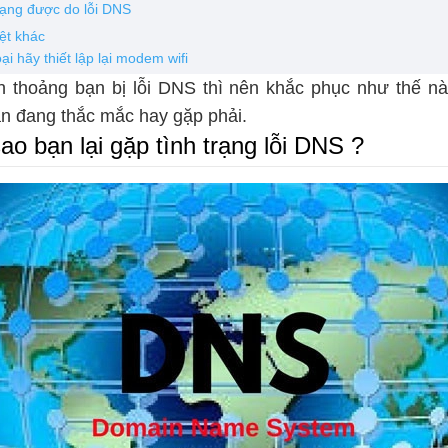
mạng được do lỗi DNS
ệt khác
oại hãy thiết lập lại modem wifi
h thoảng bạn bị lỗi DNS thì nên khắc phục như thế nào
n đang thắc mắc hay gặp phải.
sao bạn lại gặp tình trạng lỗi DNS ?