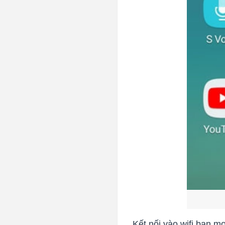
Kết nối vào wifi bạn m