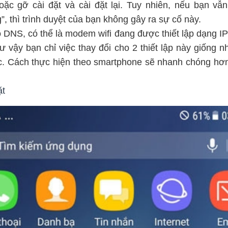
oặc gỡ cài đặt và cài đặt lại. Tuy nhiên, nếu bạn vẫ
, thì trình duyệt của bạn không gây ra sự cố này.
DNS, có thể là modem wifi đang được thiết lập dạng IP t
ư vậy bạn chỉ việc thay đổi cho 2 thiết lập này giống
c. Cách thực hiện theo smartphone sẽ nhanh chóng hơn
ặt