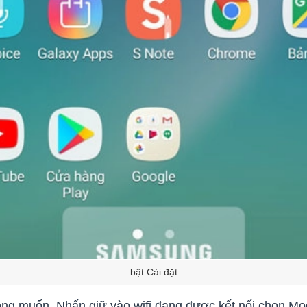
bật Cài đặt
ong muốn. Nhấn giữ vào wifi đang được kết nối chọn Modi