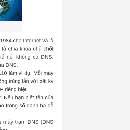
84 cho Internet và là
là chìa khóa chủ chốt
thể nói không có DNS,
của DNS.
.10 làm ví dụ. Mỗi máy
ông trùng lẫn với bất kỳ
P riêng biệt.
. Nếu bạn biết tên của
ảo trong sổ danh bạ dễ
 và máy trạm DNS (DNS