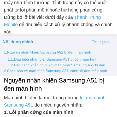
máy như bình thường. Tình trạng này có thể xuất
phát từ lỗi phần mềm hoặc hư hỏng phần cứng.
Thay pin
Đừng bỏ lỡ bài viết dưới đây của
Thành Trung
Pin iPhone
Pin Samsumg
Pin Oppo
Pin Xiaomi
Mobile
để tìm hiểu cách xử lý nhanh chóng và chính
Pin Realme
xác.
Thay vỏ
Nội dung chính
Thu gọn
Vỏ iPhone
Vỏ Samsung
Vỏ Xiaomi
Vỏ Oppo
1.Nguyên nhân khiến Samsung A51 bị đen màn hình
Vỏ Huawei
Vỏ Vivo
1.1.Dấu hiệu nhận biết Samsung A51 bị đen màn hình
1.2.Các cách khắc phục khi màn hình Samsung A51 bị đen
2.Cách bảo vệ màn hình Samsung A51 tránh lỗi đen màn hình
Nguyên nhân khiến Samsung A51 bị
đen màn hình
Màn hình bị đen là một trong những
lỗi màn hình
Samsung A51
do nhiều nguyên nhân:
1. Lỗi phần cứng của màn hình