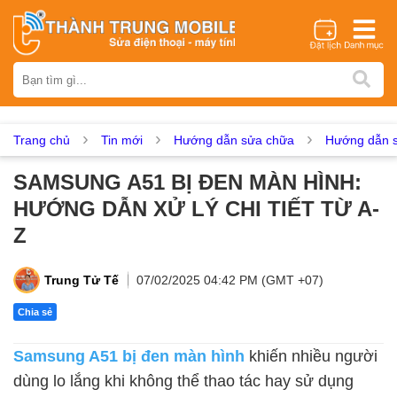
Thương hiệu
iPhone
Samsung
Oppo
Xiaomi
Realme
Vivo
Vsmart
Huawei
Nokia
Google Pixel
OnePlus
Trang chủ
Tin mới
Hướng dẫn sửa chữa
Hướng dẫn s
Asus
Sony
Vertu
LG
Tecno
SAMSUNG A51 BỊ ĐEN MÀN HÌNH:
Dịch vụ sửa chữa
HƯỚNG DẪN XỬ LÝ CHI TIẾT TỪ A-
Thay màn hình
Thay pin
Ép kính
Thay camera
Z
Thay loa
Thay kính lưng
Thay vỏ
Thay chân sạc
Thay mic
Thay rung
Thay main
Unlock - Mở Khoá
Trung Tử Tế
07/02/2025 04:42 PM (GMT +07)
Thay màn hình
Chia sẻ
Màn hình iPhone
Màn hình Samsung
Màn hình Oppo
Samsung A51 bị đen màn hình
khiến nhiều người
Màn hình Xiaomi
Màn hình Realme
Màn hình Vivo
dùng lo lắng khi không thể thao tác hay sử dụng
Màn hình Vsmart
Màn hình Google Pixel