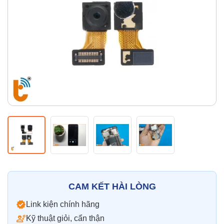
Thay pin
Pin iPhone
Pin Samsumg
Pin Oppo
Pin Xiaomi
Pin Realme
Thay vỏ
Vỏ iPhone
Vỏ Samsung
Vỏ Xiaomi
Vỏ Oppo
Vỏ Huawei
Vỏ Vivo
CAM KẾT HÀI LÒNG
Link kiện chính hãng
Kỹ thuật giỏi, cẩn thận