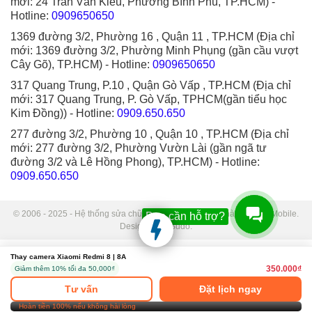
mới: 24 Trần Văn Kiểu, Phường Bình Phú, TP.HCM)
-
Hotline:
0909650650
1369 đường 3/2, Phường 16 , Quận 11 , TP.HCM (Địa chỉ
mới: 1369 đường 3/2, Phường Minh Phụng (gần cầu vượt
Cây Gõ), TP.HCM)
- Hotline:
0909650650
317 Quang Trung, P.10 , Quận Gò Vấp , TP.HCM (Địa chỉ
mới: 317 Quang Trung, P. Gò Vấp, TPHCM(gần tiểu học
Kim Đồng))
- Hotline:
0909.650.650
277 đường 3/2, Phường 10 , Quận 10 , TP.HCM (Địa chỉ
mới: 277 đường 3/2, Phường Vườn Lài (gần ngã tư
đường 3/2 và Lê Hồng Phong), TP.HCM)
- Hotline:
0909.650.650
© 2006 - 2025 - Hệ thống sửa chữa điện thoại di động Thành Trung Mobile.
Bạn cần hỗ trợ?
Designed by Sudo.
Thay camera Xiaomi Redmi 8 | 8A
350.000₫
Giảm thêm 10% tối đa 50,000₫
Tư vấn
Đặt lịch ngay
Hoàn tiền 100% nếu không hài lòng