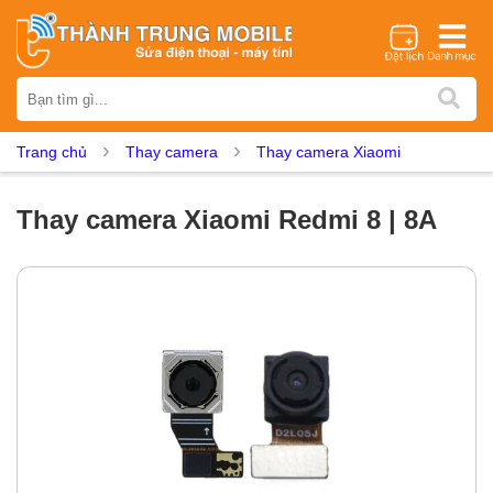
Thương hiệu
iPhone
Samsung
Oppo
Xiaomi
Realme
Vivo
Trang chủ
Thay camera
Thay camera Xiaomi
Vsmart
Huawei
Nokia
Google Pixel
OnePlus
Asus
Sony
Vertu
LG
Tecno
Thay camera Xiaomi Redmi 8 | 8A
Dịch vụ sửa chữa
Thay màn hình
Thay pin
Ép kính
Thay camera
Thay loa
Thay kính lưng
Thay vỏ
Thay chân sạc
Thay mic
Thay rung
Thay main
Unlock - Mở Khoá
Thay màn hình
Màn hình iPhone
Màn hình Samsung
Màn hình Oppo
Màn hình Xiaomi
Màn hình Realme
Màn hình Vivo
Màn hình Vsmart
Màn hình Google Pixel