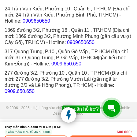
24 Trần Văn Kiểu, Phường 10 , Quận 6 , TP.HCM (Địa chỉ
mới: 24 Trần Văn Kiểu, Phường Bình Phú, TP.HCM)
-
Hotline:
0909650650
1369 đường 3/2, Phường 16 , Quận 11 , TP.HCM (Địa chỉ
mới: 1369 đường 3/2, Phường Minh Phụng (gần cầu vượt
Cây Gõ), TP.HCM)
- Hotline:
0909650650
317 Quang Trung, P.10 , Quận Gò Vấp , TP.HCM (Địa chỉ
mới: 317 Quang Trung, P. Gò Vấp, TPHCM(gần tiểu học
Kim Đồng))
- Hotline:
0909.650.650
277 đường 3/2, Phường 10 , Quận 10 , TP.HCM (Địa chỉ
mới: 277 đường 3/2, Phường Vườn Lài (gần ngã tư
đường 3/2 và Lê Hồng Phong), TP.HCM)
- Hotline:
0909.650.650
© 2006 - 2025 - Hệ thống sửa chữa điện thoại di động Thành Trung Mobile.
Bạn cần hỗ trợ?
Designed by Sudo.
Thay màn hình Xiaomi Mi 8 Lite | 8 Se
600.000₫
Giảm thêm 10% tối đa 50,000₫