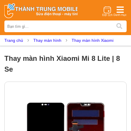
Thương hiệu
iPhone
Samsung
Oppo
Xiaomi
Realme
Vivo
Trang chủ
Thay màn hình
Thay màn hình Xiaomi
Vsmart
Huawei
Nokia
Google Pixel
OnePlus
Asus
Sony
Vertu
LG
Tecno
Thay màn hình Xiaomi Mi 8 Lite | 8
Dịch vụ sửa chữa
Se
Thay màn hình
Thay pin
Ép kính
Thay camera
Thay loa
Thay kính lưng
Thay vỏ
Thay chân sạc
Thay mic
Thay rung
Thay main
Unlock - Mở Khoá
Thay màn hình
Màn hình iPhone
Màn hình Samsung
Màn hình Oppo
Màn hình Xiaomi
Màn hình Realme
Màn hình Vivo
Màn hình Vsmart
Màn hình Google Pixel