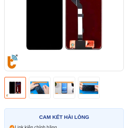
Thay pin
Pin iPhone
Pin Samsumg
Pin Oppo
Pin Xiaomi
Pin Realme
Thay vỏ
Vỏ iPhone
Vỏ Samsung
Vỏ Xiaomi
Vỏ Oppo
Vỏ Huawei
Vỏ Vivo
CAM KẾT HÀI LÒNG
Link kiện chính hãng