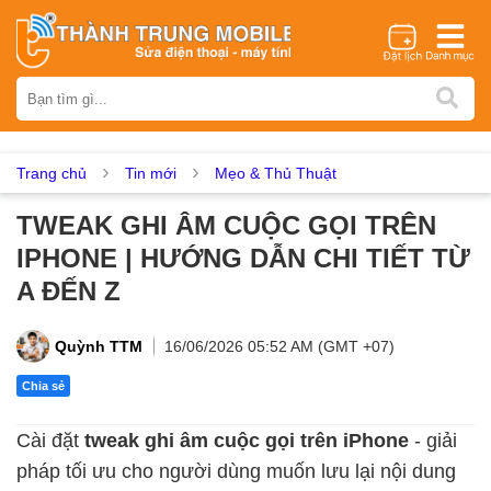
Thương hiệu
iPhone
Samsung
Oppo
Xiaomi
Realme
Vivo
Vsmart
Huawei
Nokia
Google Pixel
OnePlus
Trang chủ
Tin mới
Mẹo & Thủ Thuật
Asus
Sony
Vertu
LG
Tecno
TWEAK GHI ÂM CUỘC GỌI TRÊN
Dịch vụ sửa chữa
IPHONE | HƯỚNG DẪN CHI TIẾT TỪ
Thay màn hình
Thay pin
Ép kính
Thay camera
A ĐẾN Z
Thay loa
Thay kính lưng
Thay vỏ
Thay chân sạc
Thay mic
Thay rung
Thay main
Unlock - Mở Khoá
Quỳnh TTM
16/06/2026 05:52 AM (GMT +07)
Thay màn hình
Chia sẻ
Màn hình iPhone
Màn hình Samsung
Màn hình Oppo
Cài đặt
tweak ghi âm cuộc gọi trên iPhone
- giải
Màn hình Xiaomi
Màn hình Realme
Màn hình Vivo
pháp tối ưu cho người dùng muốn lưu lại nội dung
Màn hình Vsmart
Màn hình Google Pixel