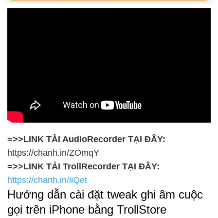
=>>LINK TẢI AudioRecorder TẠI ĐÂY:
https://chanh.in/ZOmqY
=>>LINK TẢI TrollRecorder TẠI ĐÂY:
https://chanh.in/iiQet
Hướng dẫn cài đặt tweak ghi âm cuộc
gọi trên iPhone bằng TrollStore