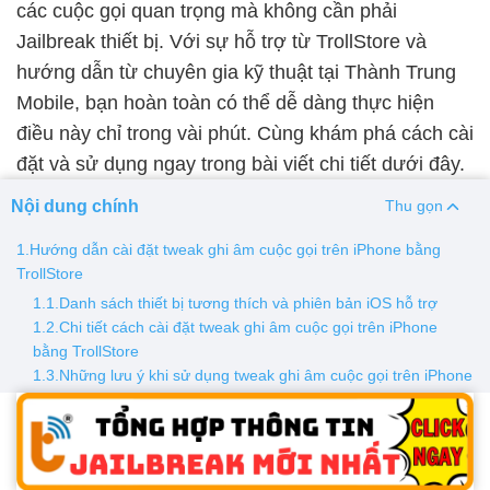
các cuộc gọi quan trọng mà không cần phải
Jailbreak thiết bị. Với sự hỗ trợ từ TrollStore và
Thay pin
hướng dẫn từ chuyên gia kỹ thuật tại Thành Trung
Pin iPhone
Pin Samsumg
Pin Oppo
Pin Xiaomi
Mobile, bạn hoàn toàn có thể dễ dàng thực hiện
Pin Realme
điều này chỉ trong vài phút. Cùng khám phá cách cài
Thay vỏ
đặt và sử dụng ngay trong bài viết chi tiết dưới đây.
Vỏ iPhone
Vỏ Samsung
Vỏ Xiaomi
Vỏ Oppo
Nội dung chính
Thu gọn
Vỏ Huawei
Vỏ Vivo
1.Hướng dẫn cài đặt tweak ghi âm cuộc gọi trên iPhone bằng
TrollStore
1.1.Danh sách thiết bị tương thích và phiên bản iOS hỗ trợ
1.2.Chi tiết cách cài đặt tweak ghi âm cuộc gọi trên iPhone
bằng TrollStore
1.3.Những lưu ý khi sử dụng tweak ghi âm cuộc gọi trên iPhone