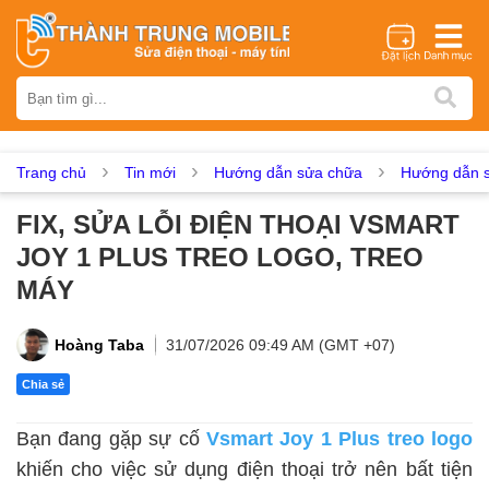
Thương hiệu
iPhone
Samsung
Oppo
Xiaomi
Realme
Vivo
Vsmart
Huawei
Nokia
Google Pixel
OnePlus
Trang chủ
Tin mới
Hướng dẫn sửa chữa
Hướng dẫn s
Asus
Sony
Vertu
LG
Tecno
FIX, SỬA LỖI ĐIỆN THOẠI VSMART
Dịch vụ sửa chữa
JOY 1 PLUS TREO LOGO, TREO
Thay màn hình
Thay pin
Ép kính
Thay camera
MÁY
Thay loa
Thay kính lưng
Thay vỏ
Thay chân sạc
Thay mic
Thay rung
Thay main
Unlock - Mở Khoá
Hoàng Taba
31/07/2026 09:49 AM (GMT +07)
Thay màn hình
Chia sẻ
Màn hình iPhone
Màn hình Samsung
Màn hình Oppo
Bạn đang gặp sự cố
Vsmart Joy 1 Plus treo logo
Màn hình Xiaomi
Màn hình Realme
Màn hình Vivo
khiến cho việc sử dụng điện thoại trở nên bất tiện
Màn hình Vsmart
Màn hình Google Pixel