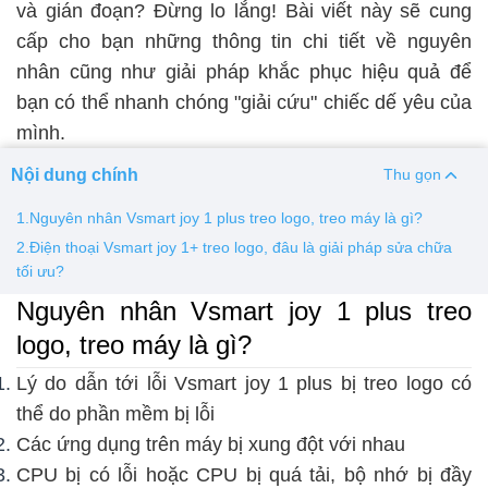
và gián đoạn? Đừng lo lắng! Bài viết này sẽ cung
cấp cho bạn những thông tin chi tiết về nguyên
Thay pin
nhân cũng như giải pháp khắc phục hiệu quả để
Pin iPhone
Pin Samsumg
Pin Oppo
Pin Xiaomi
bạn có thể nhanh chóng "giải cứu" chiếc dế yêu của
Pin Realme
mình.
Thay vỏ
Nội dung chính
Thu gọn
Vỏ iPhone
Vỏ Samsung
Vỏ Xiaomi
Vỏ Oppo
1.Nguyên nhân Vsmart joy 1 plus treo logo, treo máy là gì?
Vỏ Huawei
Vỏ Vivo
2.Điện thoại Vsmart joy 1+ treo logo, đâu là giải pháp sửa chữa
tối ưu?
Nguyên nhân Vsmart joy 1 plus treo
logo, treo máy là gì?
Lý do dẫn tới lỗi Vsmart joy 1 plus bị treo logo có
thể do phần mềm bị lỗi
Các ứng dụng trên máy bị xung đột với nhau
CPU bị có lỗi hoặc CPU bị quá tải, bộ nhớ bị đầy