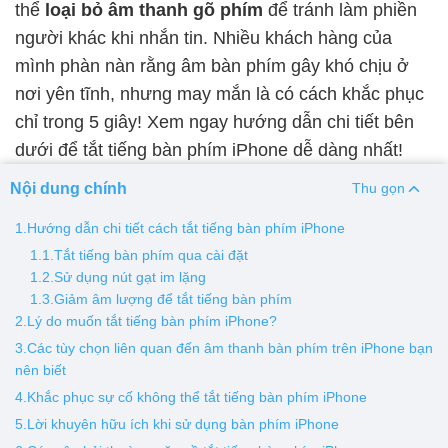
thể
loại bỏ âm thanh gõ phím
để tránh làm phiền
người khác khi nhắn tin. Nhiều khách hàng của
Thay pin
mình phàn nàn rằng âm bàn phím gây khó chịu ở
Pin iPhone
Pin Samsumg
Pin Oppo
Pin Xiaomi
nơi yên tĩnh, nhưng may mắn là có cách khắc phục
Pin Realme
chỉ trong 5 giây! Xem ngay hướng dẫn chi tiết bên
Thay vỏ
dưới để tắt tiếng bàn phím iPhone dễ dàng nhất!
Vỏ iPhone
Vỏ Samsung
Vỏ Xiaomi
Vỏ Oppo
Nội dung chính
Thu gọn
Vỏ Huawei
Vỏ Vivo
1.Hướng dẫn chi tiết cách tắt tiếng bàn phím iPhone
1.1.Tắt tiếng bàn phím qua cài đặt
1.2.Sử dụng nút gạt im lặng
1.3.Giảm âm lượng để tắt tiếng bàn phím
2.Lý do muốn tắt tiếng bàn phím iPhone?
3.Các tùy chọn liên quan đến âm thanh bàn phím trên iPhone bạn
nên biết
4.Khắc phục sự cố không thể tắt tiếng bàn phím iPhone
5.Lời khuyên hữu ích khi sử dụng bàn phím iPhone