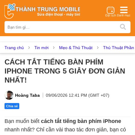
Thương hiệu
iPhone
Samsung
Oppo
Xiaomi
Realme
Vivo
Vsmart
Huawei
Nokia
Google Pixel
OnePlus
Trang chủ
Tin mới
Mẹo & Thủ Thuật
Thủ Thuật Phầ
Asus
Sony
Vertu
LG
Tecno
CÁCH TẮT TIẾNG BÀN PHÍM
Dịch vụ sửa chữa
IPHONE TRONG 5 GIÂY ĐƠN GIẢN
Thay màn hình
Thay pin
Ép kính
Thay camera
NHẤT!
Thay loa
Thay kính lưng
Thay vỏ
Thay chân sạc
Thay mic
Thay rung
Thay main
Unlock - Mở Khoá
Hoàng Taba
09/06/2026 12:41 PM (GMT +07)
Thay màn hình
Chia sẻ
Màn hình iPhone
Màn hình Samsung
Màn hình Oppo
Bạn muốn biết
cách tắt tiếng bàn phím iPhone
Màn hình Xiaomi
Màn hình Realme
Màn hình Vivo
nhanh nhất? Chỉ cần vài thao tác đơn giản, bạn có
Màn hình Vsmart
Màn hình Google Pixel