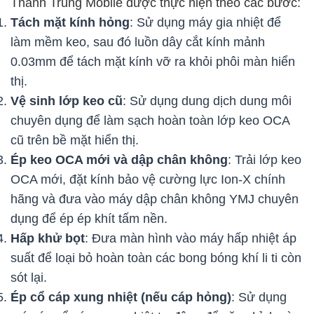
Thành Trung Mobile được thực hiện theo các bước:
Tách mặt kính hỏng
: Sử dụng máy gia nhiệt để
làm mềm keo, sau đó luồn dây cắt kính mảnh
0.03mm để tách mặt kính vỡ ra khỏi phôi màn hiển
thị.
Vệ sinh lớp keo cũ
: Sử dụng dung dịch dung môi
chuyên dụng để làm sạch hoàn toàn lớp keo OCA
cũ trên bề mặt hiển thị.
Ép keo OCA mới và dập chân không
: Trải lớp keo
OCA mới, đặt kính bảo vệ cường lực Ion-X chính
hãng và đưa vào máy dập chân không YMJ chuyên
dụng để ép ép khít tấm nền.
Hấp khử bọt
: Đưa màn hình vào máy hấp nhiệt áp
suất để loại bỏ hoàn toàn các bong bóng khí li ti còn
sót lại.
Ép cổ cáp xung nhiệt (nếu cáp hỏng)
: Sử dụng