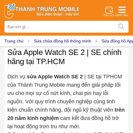
Thương hiệu
iPhone
Samsung
Oppo
Xiaomi
Realme
Vivo
Trang chủ
Sửa chữa đồng hồ thông minh
Sửa đồng hồ Ap
Vsmart
Huawei
Nokia
Google Pixel
OnePlus
Sửa Apple Watch SE 2 | SE chính
Asus
Sony
Vertu
LG
Tecno
hãng tại TP.HCM
Dịch vụ sửa chữa
Thay màn hình
Thay pin
Ép kính
Thay camera
Dịch vụ
sửa Apple Watch SE 2
| SE tại TPHCM
của Thành Trung Mobile mang đến giải pháp tối
Thay loa
Thay kính lưng
Thay vỏ
Thay chân sạc
ưu cho mọi sự cố nứt kính, chai pin hay lỗi
Thay mic
Thay rung
Thay main
Unlock - Mở Khoá
nguồn. Với quy trình chuyên nghiệp cùng linh
Thay màn hình
kiện chuẩn chính hãng, đội ngũ kỹ thuật viên
trên
Màn hình iPhone
Màn hình Samsung
Màn hình Oppo
20 năm kinh nghiệm
cam kết đưa đồng hồ trở
Màn hình Xiaomi
Màn hình Realme
Màn hình Vivo
lại hoạt động trơn tru như mới.
Màn hình Vsmart
Màn hình Google Pixel