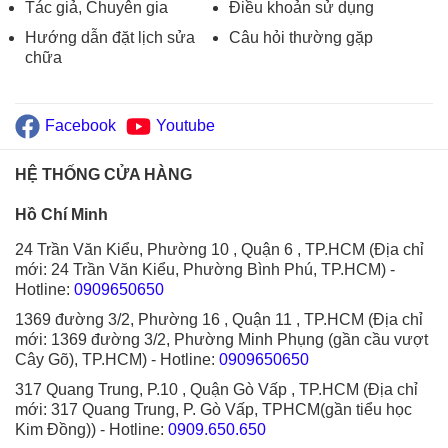
Tác giả, Chuyên gia
Điều khoản sử dụng
Hướng dẫn đặt lịch sửa
Câu hỏi thường gặp
chữa
Facebook
Youtube
HỆ THỐNG CỬA HÀNG
Hồ Chí Minh
24 Trần Văn Kiểu, Phường 10 , Quận 6 , TP.HCM (Địa chỉ
mới: 24 Trần Văn Kiểu, Phường Bình Phú, TP.HCM)
-
Hotline:
0909650650
1369 đường 3/2, Phường 16 , Quận 11 , TP.HCM (Địa chỉ
mới: 1369 đường 3/2, Phường Minh Phụng (gần cầu vượt
Cây Gõ), TP.HCM)
- Hotline:
0909650650
317 Quang Trung, P.10 , Quận Gò Vấp , TP.HCM (Địa chỉ
mới: 317 Quang Trung, P. Gò Vấp, TPHCM(gần tiểu học
Kim Đồng))
- Hotline:
0909.650.650