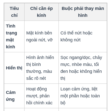
Tiêu
Chỉ cần ép
Buộc phải thay màn
chí
kính
hình
Tình
trạng
Mặt kính bên
Có thể nứt hoặc
mặt
ngoài nứt, vỡ
không nứt
kính
Hình ảnh hiển
Sọc ngang/dọc, chảy
thị bình
mực, nhòe màu, tối
Hiển thị
thường, màu
đen hoặc không hiển
sắc rõ nét
thị
Hoạt động
Loạn cảm ứng, liệt
Cảm
mượt, phản
một phần hoặc toàn
ứng
hồi chính xác
bộ