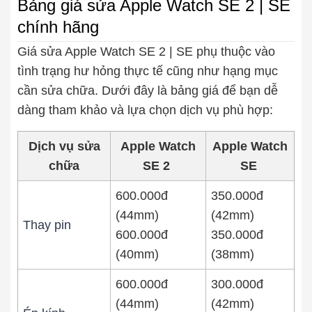
Bảng giá sửa Apple Watch SE 2 | SE
chính hãng
Thay pin
Giá sửa Apple Watch SE 2 | SE phụ thuộc vào
Pin iPhone
Pin Samsumg
Pin Oppo
Pin Xiaomi
tình trạng hư hỏng thực tế cũng như hạng mục
Pin Realme
cần sửa chữa. Dưới đây là bảng giá để bạn dễ
Thay vỏ
dàng tham khảo và lựa chọn dịch vụ phù hợp:
Vỏ iPhone
Vỏ Samsung
Vỏ Xiaomi
Vỏ Oppo
Dịch vụ sửa
Apple Watch
Apple Watch
Vỏ Huawei
Vỏ Vivo
chữa
SE 2
SE
600.000đ
350.000đ
(44mm)
(42mm)
Thay pin
600.000đ
350.000đ
(40mm)
(38mm)
600.000đ
300.000đ
(44mm)
(42mm)