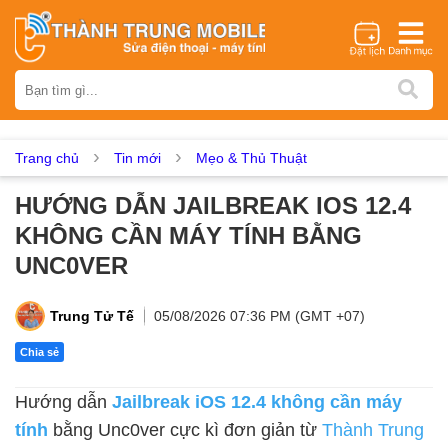
Thương hiệu
iPhone
Samsung
Oppo
Xiaomi
Realme
Vivo
Vsmart
Huawei
Nokia
Google Pixel
OnePlus
Trang chủ
Tin mới
Mẹo & Thủ Thuật
Asus
Sony
Vertu
LG
Tecno
HƯỚNG DẪN JAILBREAK IOS 12.4
Dịch vụ sửa chữa
KHÔNG CẦN MÁY TÍNH BẰNG
Thay màn hình
Thay pin
Ép kính
Thay camera
UNC0VER
Thay loa
Thay kính lưng
Thay vỏ
Thay chân sạc
Thay mic
Thay rung
Thay main
Unlock - Mở Khoá
Trung Tử Tế
05/08/2026 07:36 PM (GMT +07)
Thay màn hình
Chia sẻ
Màn hình iPhone
Màn hình Samsung
Màn hình Oppo
Hướng dẫn
Jailbreak iOS 12.4 không cần máy
Màn hình Xiaomi
Màn hình Realme
Màn hình Vivo
tính
bằng Unc0ver cực kì đơn giản từ
Thành Trung
Màn hình Vsmart
Màn hình Google Pixel