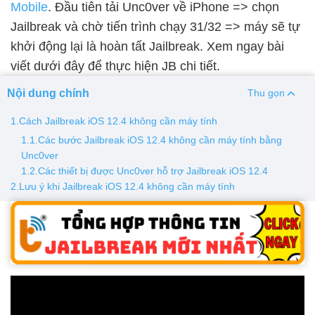
Mobile
. Đầu tiên tải Unc0ver về iPhone => chọn
Jailbreak và chờ tiến trình chạy 31/32 => máy sẽ tự
Thay pin
khởi động lại là hoàn tất Jailbreak. Xem ngay bài
Pin iPhone
Pin Samsumg
Pin Oppo
Pin Xiaomi
viết dưới đây để thực hiện JB chi tiết.
Pin Realme
Nội dung chính
Thu gọn
Thay vỏ
1.Cách Jailbreak iOS 12.4 không cần máy tính
Vỏ iPhone
Vỏ Samsung
Vỏ Xiaomi
Vỏ Oppo
1.1.Các bước Jailbreak iOS 12.4 không cần máy tính bằng
Vỏ Huawei
Vỏ Vivo
Unc0ver
1.2.Các thiết bị được Unc0ver hỗ trợ Jailbreak iOS 12.4
2.Lưu ý khi Jailbreak iOS 12.4 không cần máy tính