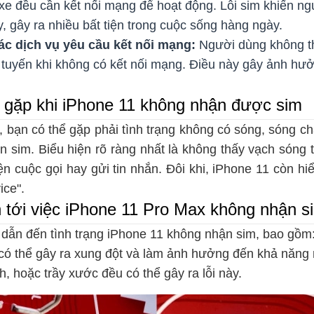
 xe đều cần kết nối mạng để hoạt động. Lỗi sim khiến n
 gây ra nhiều bất tiện trong cuộc sống hàng ngày.
c dịch vụ yêu cầu kết nối mạng:
Người dùng không th
c tuyến khi không có kết nối mạng. Điều này gây ảnh hư
 gặp khi iPhone 11 không nhận được sim
, bạn có thể gặp phải tình trạng không có sóng, sóng c
ện sim. Biểu hiện rõ ràng nhất là không thấy vạch sóng
ện cuộc gọi hay gửi tin nhắn. Đôi khi, iPhone 11 còn hiể
ice".
tới việc iPhone 11 Pro Max không nhận s
dẫn đến tình trạng iPhone 11 không nhận sim, bao gồm
có thể gây ra xung đột và làm ảnh hưởng đến khả năng n
, hoặc trầy xước đều có thể gây ra lỗi này.