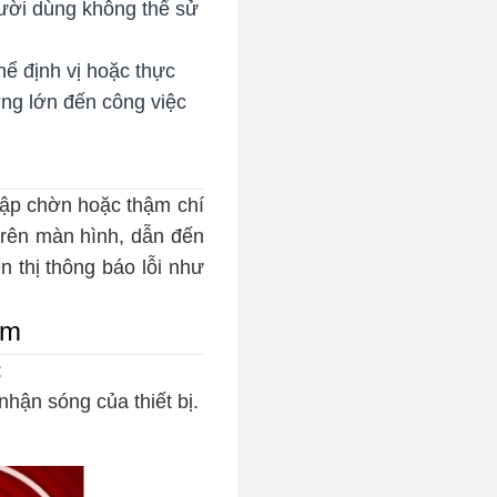
gười dùng không thể sử
ể định vị hoặc thực
ởng lớn đến công việc
hập chờn hoặc thậm chí
 trên màn hình, dẫn đến
n thị thông báo lỗi như
im
:
hận sóng của thiết bị.