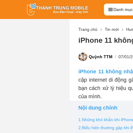
Danh mục
Trang chủ
Tin mới
Hướ
iPhone 11 không
Quỳnh TTM
07/01/
iPhone 11 không nh
cập internet di động 
bạn cách xử lý hiệu q
của mình.
Nội dung chính
1.Những khó khắn khi iPhone
2.Biểu hiện thường gặp khi 