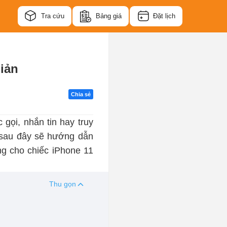
Tra cứu
Bảng giá
Đặt lịch
iản
Chia sẻ
 gọi, nhắn tin hay truy
t sau đây sẽ hướng dẫn
ng cho chiếc iPhone 11
Thu gọn