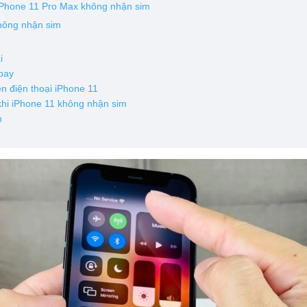
 iPhone 11 Pro Max không nhận sim
không nhận sim
ại
 bay
ên điện thoại iPhone 11
 khi iPhone 11 không nhận sim
n