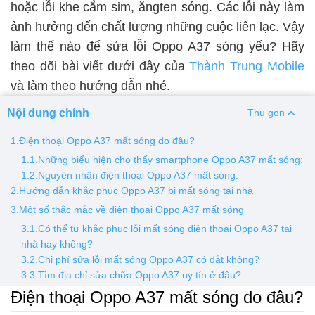
hoặc lỗi khe cắm sim, ăngten sóng. Các lỗi này làm
ảnh hưởng đến chất lượng những cuộc liên lạc. Vậy
Thay pin
làm thế nào để sửa lỗi Oppo A37 sóng yếu? Hãy
Pin iPhone
Pin Samsumg
Pin Oppo
Pin Xiaomi
theo dõi bài viết dưới đây của
Thành Trung Mobile
Pin Realme
và làm theo hướng dẫn nhé.
Thay vỏ
Nội dung chính
Thu gọn
Vỏ iPhone
Vỏ Samsung
Vỏ Xiaomi
Vỏ Oppo
1.Điện thoại Oppo A37 mất sóng do đâu?
Vỏ Huawei
Vỏ Vivo
1.1.Những biểu hiện cho thấy smartphone Oppo A37 mất sóng:
1.2.Nguyên nhân điện thoại Oppo A37 mất sóng:
2.Hướng dẫn khắc phục Oppo A37 bị mất sóng tại nhà
3.Một số thắc mắc về điện thoại Oppo A37 mất sóng
3.1.Có thể tự khắc phục lỗi mất sóng điện thoại Oppo A37 tại
nhà hay không?
3.2.Chi phí sửa lỗi mất sóng Oppo A37 có đắt không?
3.3.Tìm địa chỉ sửa chữa Oppo A37 uy tín ở đâu?
Điện thoại Oppo A37 mất sóng do đâu?