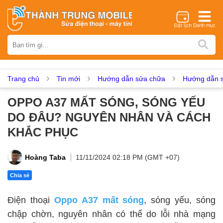
Thương hiệu
iPhone
Samsung
Oppo
Xiaomi
Realme
Vivo
Vsmart
Huawei
Nokia
Google Pixel
OnePlus
Trang chủ
Tin mới
Hướng dẫn sửa chữa
Hướng dẫn s
Asus
Sony
Vertu
LG
Tecno
OPPO A37 MẤT SÓNG, SÓNG YẾU
Dịch vụ sửa chữa
DO ĐÂU? NGUYÊN NHÂN VÀ CÁCH
Thay màn hình
Thay pin
Ép kính
Thay camera
KHẮC PHỤC
Thay loa
Thay kính lưng
Thay vỏ
Thay chân sạc
Thay mic
Thay rung
Thay main
Unlock - Mở Khoá
Hoàng Taba
11/11/2024 02:18 PM (GMT +07)
Thay màn hình
Chia sẻ
Màn hình iPhone
Màn hình Samsung
Màn hình Oppo
Điện thoại
Oppo A37 mất sóng
, sóng yếu, sóng
Màn hình Xiaomi
Màn hình Realme
Màn hình Vivo
chập chờn, nguyên nhân có thể do lỗi nhà mạng
Màn hình Vsmart
Màn hình Google Pixel