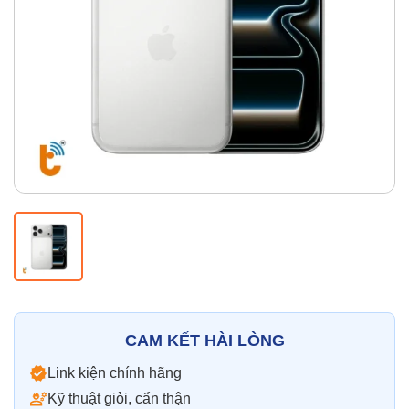
Thay pin
Pin iPhone
Pin Samsumg
Pin Oppo
Pin Xiaomi
Pin Realme
Thay vỏ
Vỏ iPhone
Vỏ Samsung
Vỏ Xiaomi
Vỏ Oppo
Vỏ Huawei
Vỏ Vivo
CAM KẾT HÀI LÒNG
Link kiện chính hãng
Kỹ thuật giỏi, cẩn thận