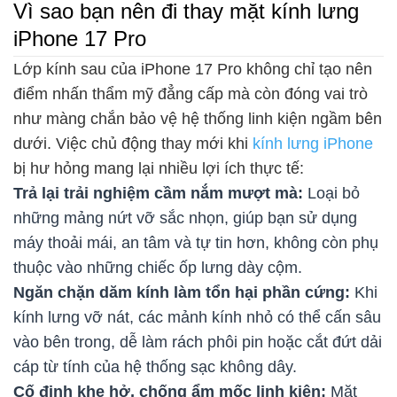
Vì sao bạn nên đi thay mặt kính lưng
iPhone 17 Pro
Lớp kính sau của iPhone 17 Pro không chỉ tạo nên
điểm nhấn thẩm mỹ đẳng cấp mà còn đóng vai trò
như màng chắn bảo vệ hệ thống linh kiện ngầm bên
dưới. Việc chủ động thay mới khi
kính lưng iPhone
bị hư hỏng mang lại nhiều lợi ích thực tế:
Trả lại trải nghiệm cầm nắm mượt mà:
Loại bỏ
những mảng nứt vỡ sắc nhọn, giúp bạn sử dụng
máy thoải mái, an tâm và tự tin hơn, không còn phụ
thuộc vào những chiếc ốp lưng dày cộm.
Ngăn chặn dăm kính làm tổn hại phần cứng:
Khi
kính lưng vỡ nát, các mảnh kính nhỏ có thể cấn sâu
vào bên trong, dễ làm rách phôi pin hoặc cắt đứt dải
cáp từ tính của hệ thống sạc không dây.
Cố định khe hở, chống ẩm mốc linh kiện:
Mặt