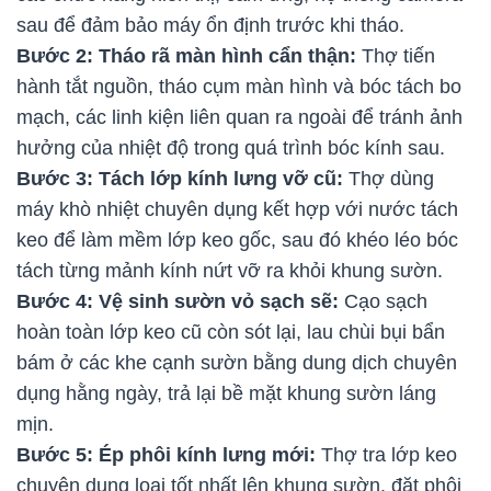
sau để đảm bảo máy ổn định trước khi tháo.
Bước 2: Tháo rã màn hình cẩn thận:
Thợ tiến
hành tắt nguồn, tháo cụm màn hình và bóc tách bo
mạch, các linh kiện liên quan ra ngoài để tránh ảnh
hưởng của nhiệt độ trong quá trình bóc kính sau.
Bước 3: Tách lớp kính lưng vỡ cũ:
Thợ dùng
máy khò nhiệt chuyên dụng kết hợp với nước tách
keo để làm mềm lớp keo gốc, sau đó khéo léo bóc
tách từng mảnh kính nứt vỡ ra khỏi khung sườn.
Bước 4: Vệ sinh sườn vỏ sạch sẽ:
Cạo sạch
hoàn toàn lớp keo cũ còn sót lại, lau chùi bụi bẩn
bám ở các khe cạnh sườn bằng dung dịch chuyên
dụng hằng ngày, trả lại bề mặt khung sườn láng
mịn.
Bước 5: Ép phôi kính lưng mới:
Thợ tra lớp keo
chuyên dụng loại tốt nhất lên khung sườn, đặt phôi