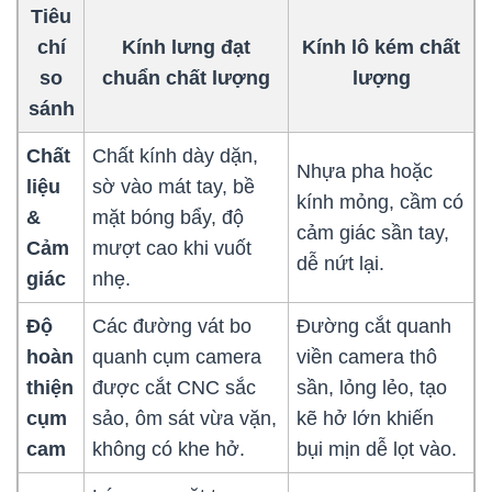
Tiêu
chí
Kính lưng đạt
Kính lô kém chất
so
chuẩn chất lượng
lượng
sánh
Chất
Chất kính dày dặn,
Nhựa pha hoặc
liệu
sờ vào mát tay, bề
kính mỏng, cầm có
&
mặt bóng bẩy, độ
cảm giác sần tay,
Cảm
mượt cao khi vuốt
dễ nứt lại.
giác
nhẹ.
Độ
Các đường vát bo
Đường cắt quanh
hoàn
quanh cụm camera
viền camera thô
thiện
được cắt CNC sắc
sần, lỏng lẻo, tạo
cụm
sảo, ôm sát vừa vặn,
kẽ hở lớn khiến
cam
không có khe hở.
bụi mịn dễ lọt vào.