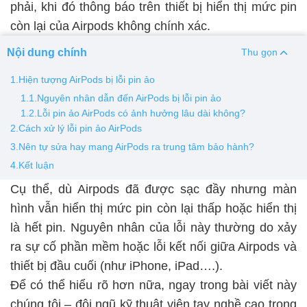
phải, khi đó thông báo trên thiết bị hiển thị mức pin
còn lại của Airpods không chính xác.
Thay pin
Pin iPhone
Pin Samsumg
Pin Oppo
Pin Xiaomi
Nội dung chính
Thu gọn
Pin Realme
1.Hiện tượng AirPods bị lỗi pin ảo
Thay vỏ
1.1.Nguyên nhân dẫn đến AirPods bị lỗi pin ảo
1.2.Lỗi pin ảo AirPods có ảnh hưởng lâu dài không?
Vỏ iPhone
Vỏ Samsung
Vỏ Xiaomi
Vỏ Oppo
2.Cách xử lý lỗi pin ảo AirPods
Vỏ Huawei
Vỏ Vivo
3.Nên tự sửa hay mang AirPods ra trung tâm bảo hành?
4.Kết luận
Cụ thể, dù Airpods đã được sạc đầy nhưng màn
hình vẫn hiển thị mức pin còn lại thấp hoặc hiển thị
là hết pin. Nguyên nhân của lỗi này thường do xảy
ra sự cố phần mềm hoặc lỗi kết nối giữa Airpods và
thiết bị đầu cuối (như iPhone, iPad….).
Để có thể hiểu rõ hơn nữa, ngay trong bài viết này
chúng tôi – đội ngũ kỹ thuật viên tay nghề cao trong