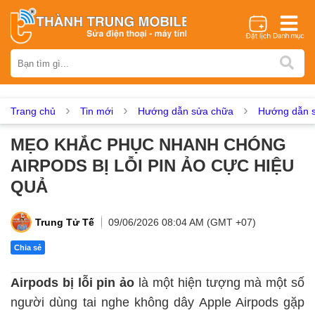
Thương hiệu
iPhone
Samsung
Oppo
Xiaomi
Realme
Vivo
Vsmart
Huawei
Nokia
Google Pixel
OnePlus
Trang chủ
Tin mới
Hướng dẫn sửa chữa
Hướng dẫn s
Asus
Sony
Vertu
LG
Tecno
MẸO KHẮC PHỤC NHANH CHÓNG
Dịch vụ sửa chữa
AIRPODS BỊ LỖI PIN ẢO CỰC HIỆU
Thay màn hình
Thay pin
Ép kính
Thay camera
QUẢ
Thay loa
Thay kính lưng
Thay vỏ
Thay chân sạc
Thay mic
Thay rung
Thay main
Unlock - Mở Khoá
Trung Tử Tế
09/06/2026 08:04 AM (GMT +07)
Thay màn hình
Chia sẻ
Màn hình iPhone
Màn hình Samsung
Màn hình Oppo
Airpods bị lỗi pin ảo
là một hiện tượng mà một số
Màn hình Xiaomi
Màn hình Realme
Màn hình Vivo
người dùng tai nghe không dây Apple Airpods gặp
Màn hình Vsmart
Màn hình Google Pixel