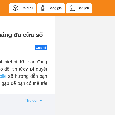
Tra cứu
Bảng giá
Đặt lịch
 năng đa cửa sổ
Chia sẻ
 thiết bị. Khi bạn đang
dõi tin tức? Bí quyết
ile
sẽ hướng dẫn bạn
gặp để bạn có thể trải
Thu gọn