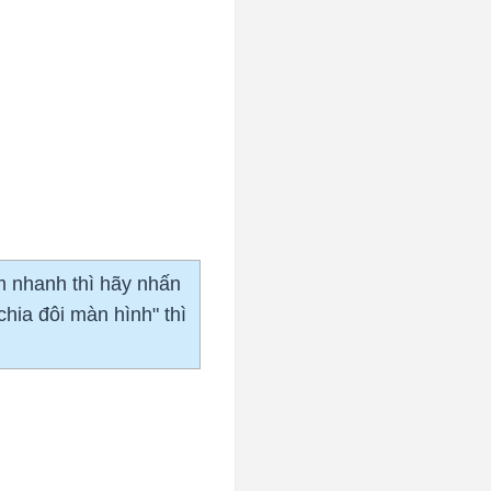
m nhanh thì hãy nhấn
chia đôi màn hình" thì