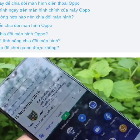
ay để chia đôi màn hình điện thoại Oppo
 hình ngay trên màn hình chính của máy Oppo
rường hợp nào nên chia đôi màn hình?
ến chia đôi màn hình Oppo
chia đôi màn hình Oppo?
ó tính năng chia đôi màn hình?
po để chơi game được không?