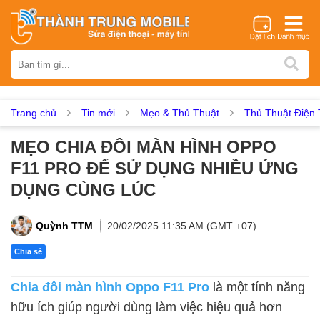
Thương hiệu
iPhone
Samsung
Oppo
Xiaomi
Realme
Vivo
Vsmart
Huawei
Nokia
Google Pixel
OnePlus
Trang chủ
Tin mới
Mẹo & Thủ Thuật
Thủ Thuật Điện 
Asus
Sony
Vertu
LG
Tecno
MẸO CHIA ĐÔI MÀN HÌNH OPPO
Dịch vụ sửa chữa
F11 PRO ĐỂ SỬ DỤNG NHIỀU ỨNG
Thay màn hình
Thay pin
Ép kính
Thay camera
DỤNG CÙNG LÚC
Thay loa
Thay kính lưng
Thay vỏ
Thay chân sạc
Thay mic
Thay rung
Thay main
Unlock - Mở Khoá
Quỳnh TTM
20/02/2025 11:35 AM (GMT +07)
Thay màn hình
Chia sẻ
Màn hình iPhone
Màn hình Samsung
Màn hình Oppo
Chia đôi màn hình Oppo F11 Pro
là một tính năng
Màn hình Xiaomi
Màn hình Realme
Màn hình Vivo
hữu ích giúp người dùng làm việc hiệu quả hơn
Màn hình Vsmart
Màn hình Google Pixel