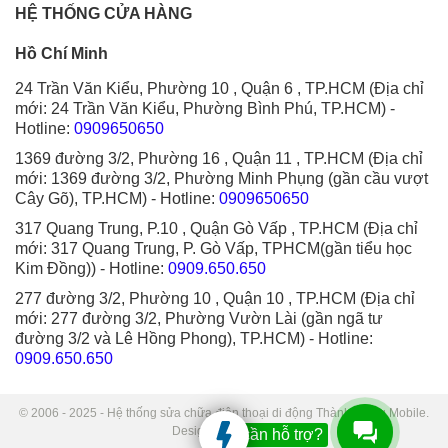
HỆ THỐNG CỬA HÀNG
Hồ Chí Minh
24 Trần Văn Kiểu, Phường 10 , Quận 6 , TP.HCM (Địa chỉ
mới: 24 Trần Văn Kiểu, Phường Bình Phú, TP.HCM)
-
Hotline:
0909650650
1369 đường 3/2, Phường 16 , Quận 11 , TP.HCM (Địa chỉ
mới: 1369 đường 3/2, Phường Minh Phụng (gần cầu vượt
Cây Gõ), TP.HCM)
- Hotline:
0909650650
317 Quang Trung, P.10 , Quận Gò Vấp , TP.HCM (Địa chỉ
mới: 317 Quang Trung, P. Gò Vấp, TPHCM(gần tiểu học
Kim Đồng))
- Hotline:
0909.650.650
277 đường 3/2, Phường 10 , Quận 10 , TP.HCM (Địa chỉ
mới: 277 đường 3/2, Phường Vườn Lài (gần ngã tư
đường 3/2 và Lê Hồng Phong), TP.HCM)
- Hotline:
0909.650.650
© 2006 - 2025 - Hệ thống sửa chữa điện thoại di động Thành Trung Mobile.
Designed by Sudo.
Bạn cần hỗ trợ?