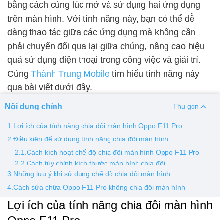
bằng cách cùng lúc mở và sử dụng hai ứng dụng
trên màn hình. Với tính năng này, bạn có thể dễ
Thay pin
dàng thao tác giữa các ứng dụng mà không cần
Pin iPhone
Pin Samsumg
Pin Oppo
Pin Xiaomi
phải chuyển đổi qua lại giữa chúng, nâng cao hiệu
Pin Realme
quả sử dụng điện thoại trong công việc và giải trí.
Thay vỏ
Cùng
Thành Trung Mobile
tìm hiểu tính năng này
qua bài viết dưới đây.
Vỏ iPhone
Vỏ Samsung
Vỏ Xiaomi
Vỏ Oppo
Vỏ Huawei
Vỏ Vivo
Nội dung chính
Thu gọn
1.Lợi ích của tính năng chia đôi màn hình Oppo F11 Pro
2.Điều kiện để sử dụng tính năng chia đôi màn hình
2.1.Cách kích hoạt chế độ chia đôi màn hình Oppo F11 Pro
2.2.Cách tùy chỉnh kích thước màn hình chia đôi
3.Những lưu ý khi sử dụng chế độ chia đôi màn hình
4.Cách sửa chữa Oppo F11 Pro không chia đôi màn hình
Lợi ích của tính năng chia đôi màn hình