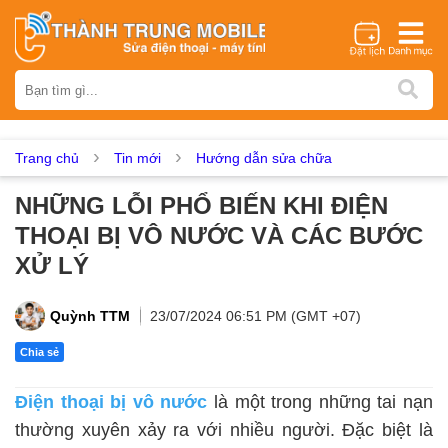
Thương hiệu
iPhone
Samsung
Oppo
Xiaomi
Realme
Vivo
Vsmart
Huawei
Nokia
Google Pixel
OnePlus
Trang chủ
Tin mới
Hướng dẫn sửa chữa
Asus
Sony
Vertu
LG
Tecno
NHỮNG LỖI PHỔ BIẾN KHI ĐIỆN
Dịch vụ sửa chữa
THOẠI BỊ VÔ NƯỚC VÀ CÁC BƯỚC
Thay màn hình
Thay pin
Ép kính
Thay camera
XỬ LÝ
Thay loa
Thay kính lưng
Thay vỏ
Thay chân sạc
Thay mic
Thay rung
Thay main
Unlock - Mở Khoá
Quỳnh TTM
23/07/2024 06:51 PM (GMT +07)
Thay màn hình
Chia sẻ
Màn hình iPhone
Màn hình Samsung
Màn hình Oppo
Điện thoại bị vô nước
là một trong những tai nạn
Màn hình Xiaomi
Màn hình Realme
Màn hình Vivo
thường xuyên xảy ra với nhiều người. Đặc biệt là
Màn hình Vsmart
Màn hình Google Pixel