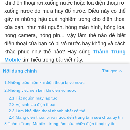
khi điện thoại rơi xuống nước hoặc loa điện thoại rơi
xuống nước do mưa hay đổ nước. Điều này có thể
Thay pin
gây ra những hậu quả nghiêm trọng cho điện thoại
Pin iPhone
Pin Samsumg
Pin Oppo
Pin Xiaomi
của bạn, như mất nguồn, hỏng màn hình, hỏng loa,
Pin Realme
hỏng camera, hỏng pin... Vậy làm thế nào để biết
Thay vỏ
điện thoại của bạn có bị vô nước hay không và cách
khắc phục như thế nào? Hãy cùng
Thành Trung
Vỏ iPhone
Vỏ Samsung
Vỏ Xiaomi
Vỏ Oppo
Mobile
tìm hiểu trong bài viết này.
Vỏ Huawei
Vỏ Vivo
Nội dung chính
Thu gọn
1.Những biểu hiện khi điện thoại bị vô nước
2.Những việc nên làm khi điện vô nước
2.1.Tắt nguồn máy lập tức
2.2.Vệ sinh lau điện thoại
2.3.Làm khô điện thoại nhanh nhất có thể
2.4.Mang điện thoại bị vô nước đến trung tâm sửa chữa uy tín
3.Thành Trung Mobile - trung tâm sửa chữa điện thoại uy tín