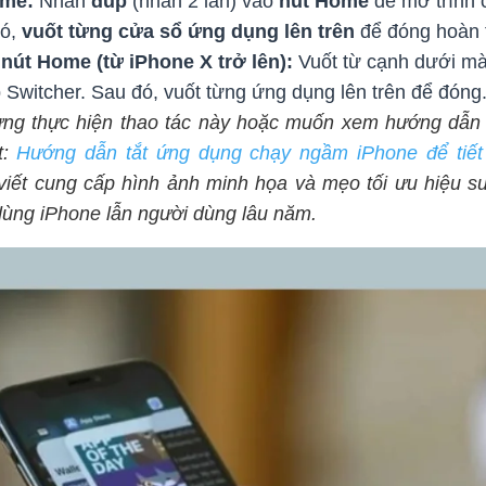
ome:
Nhấn
đúp
(nhấn 2 lần) vào
nút Home
để mở trình 
ó,
vuốt từng cửa sổ ứng dụng lên trên
để đóng hoàn 
nút Home (từ iPhone X trở lên):
Vuốt từ cạnh dưới mà
Switcher. Sau đó, vuốt từng ứng dụng lên trên để đóng
ng thực hiện thao tác này hoặc muốn xem hướng dẫn 
t:
Hướng dẫn tắt ứng dụng chạy ngầm iPhone để tiết
viết cung cấp hình ảnh minh họa và mẹo tối ưu hiệu su
dùng iPhone lẫn người dùng lâu năm.