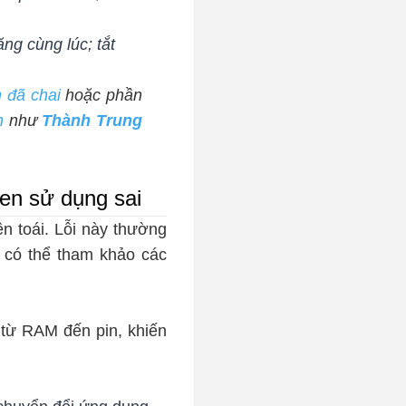
g cùng lúc; tắt
n đã chai
hoặc phần
n
như
Thành Trung
uen sử dụng sai
ền toái. Lỗi này thường
 có thể tham khảo các
 từ RAM đến pin, khiến