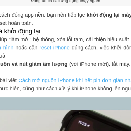
Đóng tất cả các ứng dụng chạy ngầm
 cách đóng app nền, bạn nên tiếp tục
khởi động lại má
et hoàn toàn.
 khởi động lại
iúp “làm mới” hệ thống, xóa lỗi tạm, cải thiện hiệu suấ
n hình
hoặc cần
reset iPhone
đúng cách, việc khởi độn
quả
guồn và nút giảm âm lượng
(với iPhone mới), tắt máy,
bài viết
Cách mở nguồn iPhone khi hết pin đơn giản nh
hực hiện, cũng như cách xử lý khi iPhone không lên ngu