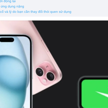
ởi động lại
g ứng dụng nặng
ố và lý do bạn cần thay đổi thói quen sử dụng