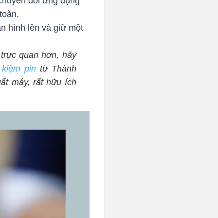
chuyển đổi ứng dụng
toàn.
n hình lên và giữ một
.
trực quan hơn, hãy
 kiệm pin
từ Thành
ất máy, rất hữu ích