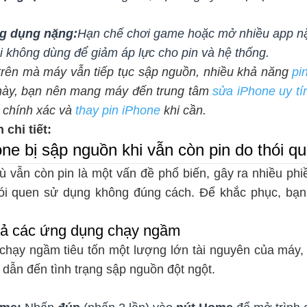
g dụng nặng:
Hạn chế chơi game hoặc mở nhiều app nặn
hi không dùng để giảm áp lực cho pin và hệ thống.
trên mà máy vẫn tiếp tục sập nguồn, nhiều khả năng
pi
 này, bạn nên mang máy đến trung tâm
sửa iPhone uy tí
 chính xác và
thay pin iPhone
khi cần.
chi tiết:
ne bị sập nguồn khi vẫn còn pin do thói q
 vẫn còn pin là một vấn đề phổ biến, gây ra nhiều phi
hói quen sử dụng không đúng cách. Để khắc phục, bạn
cả các ứng dụng chạy ngầm
hạy ngầm tiêu tốn một lượng lớn tài nguyên của máy,
ễ dẫn đến tình trạng sập nguồn đột ngột.