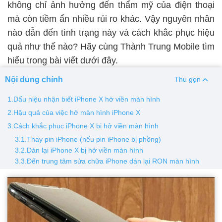
không chỉ ảnh hưởng đến thẩm mỹ của điện thoại
mà còn tiềm ẩn nhiều rủi ro khác. Vậy nguyên nhân
Thay pin
nào dẫn đến tình trạng này và cách khắc phục hiệu
Pin iPhone
Pin Samsumg
Pin Oppo
Pin Xiaomi
quả như thế nào? Hãy cùng Thành Trung Mobile tìm
Pin Realme
hiểu trong bài viết dưới đây.
Thay vỏ
Nội dung chính
Thu gọn
Vỏ iPhone
Vỏ Samsung
Vỏ Xiaomi
Vỏ Oppo
1.Dấu hiệu nhận biết iPhone X hở viền màn hình
Vỏ Huawei
Vỏ Vivo
2.Hậu quả của việc hở màn hình iPhone X
3.Cách khắc phục iPhone X bị hở viền màn hình
3.1.Thay pin iPhone (nếu pin iPhone bị phồng)
3.2.Dán lại iPhone X bị hở viền màn hình
3.3.Đến trung tâm sửa chữa iPhone dán lại RON màn hình