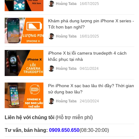
Hoàng Taba
16/07/2025
Khám phá dung lượng pin iPhone X series -
Tốt hơn bạn nghĩ?
Hoàng Taba
16/01/2025
iPhone X bị lỗi camera truedepth 4 cách
khắc phục tại nhà
Hoàng Taba
04/11/2024
Pin iPhone X sạc bao lâu thì đầy? Thời gian
sử dụng bao lâu?
Hoàng Taba
24/10/2024
Liên hệ với chúng tôi
(Hỗ trợ miễn phí)
Tư vấn, bán hàng:
0909.650.650
(08:30-20:00)