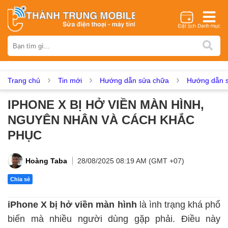
Thương hiệu
iPhone
Samsung
Oppo
Xiaomi
Realme
Vivo
Vsmart
Huawei
Nokia
Google Pixel
OnePlus
Trang chủ
Tin mới
Hướng dẫn sửa chữa
Hướng dẫn s
Asus
Sony
Vertu
LG
Tecno
IPHONE X BỊ HỞ VIỀN MÀN HÌNH,
Dịch vụ sửa chữa
NGUYÊN NHÂN VÀ CÁCH KHẮC
Thay màn hình
Thay pin
Ép kính
Thay camera
PHỤC
Thay loa
Thay kính lưng
Thay vỏ
Thay chân sạc
Thay mic
Thay rung
Thay main
Unlock - Mở Khoá
Hoàng Taba
28/08/2025 08:19 AM (GMT +07)
Thay màn hình
Chia sẻ
Màn hình iPhone
Màn hình Samsung
Màn hình Oppo
iPhone X bị hở viền màn hình
là ình trạng khá phổ
Màn hình Xiaomi
Màn hình Realme
Màn hình Vivo
biến mà nhiều người dùng gặp phải. Điều này
Màn hình Vsmart
Màn hình Google Pixel