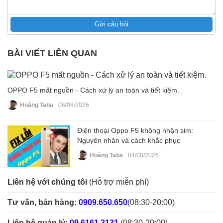
Gửi câu hỏi
BÀI VIẾT LIÊN QUAN
OPPO F5 mất nguồn - Cách xử lý an toàn và tiết kiệm.
Hoàng Taba
06/08/2026
Điện thoại Oppo F5 không nhận sim:
Nguyên nhân và cách khắc phục
Hoàng Taba
04/08/2026
Liên hệ với chúng tôi
(Hỗ trợ miễn phí)
Tư vấn, bán hàng:
0909.650.650
(08:30-20:00)
Liên hệ quản lý:
09.6161.3131
(08:30-20:00)