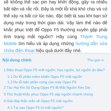
sẽ không thể sạc pin hay khởi động, gây ra nhiều
bất tiện và rắc rối. Đây là một lỗi khá khó chịu và có
Thay pin
thể xảy ra bất cứ lúc nào, đặc biệt là sau khi bạn sử
Pin iPhone
Pin Samsumg
Pin Oppo
Pin Xiaomi
dụng máy trong thời gian dài. Vậy làm thế nào để
Pin Realme
khắc phục triệt để Oppo F5 thường xuyên gặp phải
Thay vỏ
tình trạng mất nguồn? Hãy cùng
Thành Trung
Mobile
tìm hiểu và áp dụng những
hướng dẫn sửa
Vỏ iPhone
Vỏ Samsung
Vỏ Xiaomi
Vỏ Oppo
chữa điện thoại
hiệu quả dưới đây nhé.
Vỏ Huawei
Vỏ Vivo
Nội dung chính
Thu gọn
1.Điện thoại Oppo F5 mất nguồn, hao nguồn, tụt nguồn do đâu?
1.1.Do lỗi phần mềm khiến Oppo F5 mất nguồn
1.2.Do lỗi bên phần cứng của máy Oppo F5
2.Tác Hại Khi Sử Dụng Oppo F5 Bị Mất Nguồn Kéo Dài
3.Thủ thuật khắc phục Oppo F5 sập nguồn nhanh chóng
4.Giải đáp thắc mắc về Oppo F5 mất nguồn
4.1.Tại sao Oppo F5 bị mất nguồn?