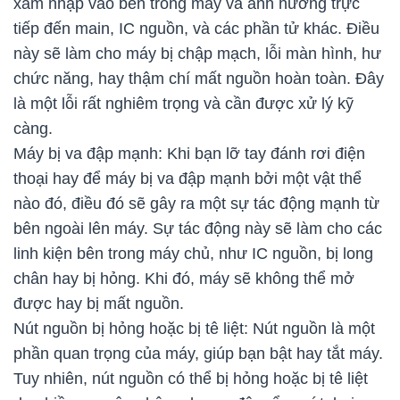
xâm nhập vào bên trong máy và ảnh hưởng trực
tiếp đến main, IC nguồn, và các phần tử khác. Điều
này sẽ làm cho máy bị chập mạch, lỗi màn hình, hư
chức năng, hay thậm chí mất nguồn hoàn toàn. Đây
là một lỗi rất nghiêm trọng và cần được xử lý kỹ
càng.
Máy bị va đập mạnh: Khi bạn lỡ tay đánh rơi điện
thoại hay để máy bị va đập mạnh bởi một vật thể
nào đó, điều đó sẽ gây ra một sự tác động mạnh từ
bên ngoài lên máy. Sự tác động này sẽ làm cho các
linh kiện bên trong máy chủ, như IC nguồn, bị long
chân hay bị hỏng. Khi đó, máy sẽ không thể mở
được hay bị mất nguồn.
Nút nguồn bị hỏng hoặc bị tê liệt: Nút nguồn là một
phần quan trọng của máy, giúp bạn bật hay tắt máy.
Tuy nhiên, nút nguồn có thể bị hỏng hoặc bị tê liệt