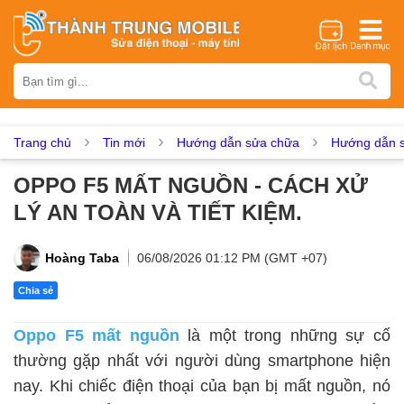
Thương hiệu
iPhone
Samsung
Oppo
Xiaomi
Realme
Vivo
Vsmart
Huawei
Nokia
Google Pixel
OnePlus
Trang chủ
Tin mới
Hướng dẫn sửa chữa
Hướng dẫn s
Asus
Sony
Vertu
LG
Tecno
OPPO F5 MẤT NGUỒN - CÁCH XỬ
Dịch vụ sửa chữa
LÝ AN TOÀN VÀ TIẾT KIỆM.
Thay màn hình
Thay pin
Ép kính
Thay camera
Thay loa
Thay kính lưng
Thay vỏ
Thay chân sạc
Hoàng Taba
06/08/2026 01:12 PM (GMT +07)
Thay mic
Thay rung
Thay main
Unlock - Mở Khoá
Chia sẻ
Thay màn hình
Oppo F5 mất nguồn
là một trong những sự cố
Màn hình iPhone
Màn hình Samsung
Màn hình Oppo
thường gặp nhất với người dùng smartphone hiện
Màn hình Xiaomi
Màn hình Realme
Màn hình Vivo
nay. Khi chiếc điện thoại của bạn bị mất nguồn, nó
Màn hình Vsmart
Màn hình Google Pixel