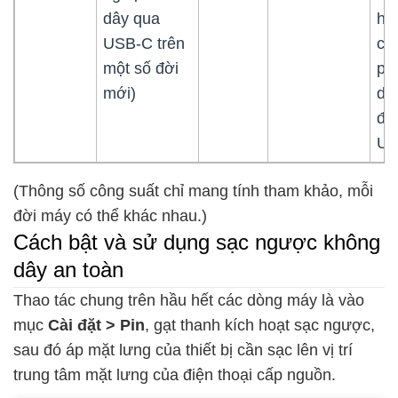
dây qua
hỗ
USB‑C trên
ch
một số đời
pi
mới)
dâ
đờ
US
(Thông số công suất chỉ mang tính tham khảo, mỗi
đời máy có thể khác nhau.)
Cách bật và sử dụng sạc ngược không
dây an toàn
Thao tác chung trên hầu hết các dòng máy là vào
mục
Cài đặt > Pin
, gạt thanh kích hoạt sạc ngược,
sau đó áp mặt lưng của thiết bị cần sạc lên vị trí
trung tâm mặt lưng của điện thoại cấp nguồn.