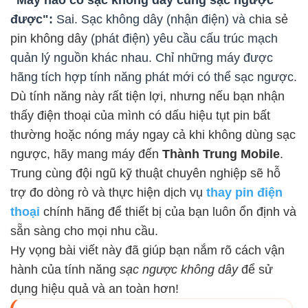
"Máy nào có sạc không dây cũng sạc ngược
được":
Sai. Sạc không dây (nhận điện) và c
hia sẻ 
pin không dây
(phát điện) yêu cầu cấu trúc mạch
quản lý nguồn khác nhau. Chỉ những máy được
hãng tích hợp tính năng phát mới có thể sạc ngược.
Dù tính năng này rất tiện lợi, nhưng nếu bạn nhận
thấy điện thoại của mình có dấu hiệu tụt pin bất
thường hoặc nóng máy ngay cả khi không dùng sạc
ngược, hãy mang máy đến
Thành Trung Mobile
.
Trung cùng đội ngũ kỹ thuật chuyên nghiệp sẽ hỗ
trợ đo dòng rò và thực hiện dịch vụ
thay pin điện
thoại
chính hãng để thiết bị của bạn luôn ổn định và
sẵn sàng cho mọi nhu cầu.
Hy vọng bài viết này đã giúp bạn nắm rõ cách vận
hành của tính năng
sạc ngược không dây
để sử
dụng hiệu quả và an toàn hơn!