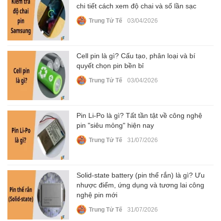
chi tiết cách xem độ chai và số lần sạc
Trung Tử Tế
03/04/2026
Cell pin là gì? Cấu tạo, phân loại và bí
quyết chọn pin bền bỉ
Trung Tử Tế
03/04/2026
Pin Li-Po là gì? Tất tần tật về công nghệ
pin "siêu mỏng" hiện nay
Trung Tử Tế
31/07/2026
Solid-state battery (pin thể rắn) là gì? Ưu
nhược điểm, ứng dụng và tương lai công
nghệ pin mới
Trung Tử Tế
31/07/2026