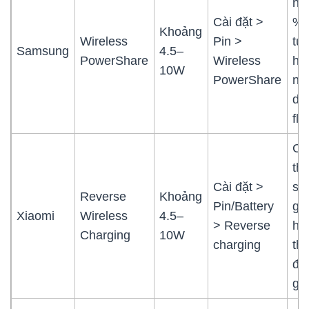
ng
Cài đặt >
% 
Khoảng
Wireless
Pin >
tự 
Samsung
4.5–
PowerShare
Wireless
hỗ
10W
PowerShare
nh
dò
fla
Có
th
Cài đặt >
sli
Reverse
Khoảng
Pin/Battery
giớ
Xiaomi
Wireless
4.5–
> Reverse
hạ
Charging
10W
charging
th
đơ
gi