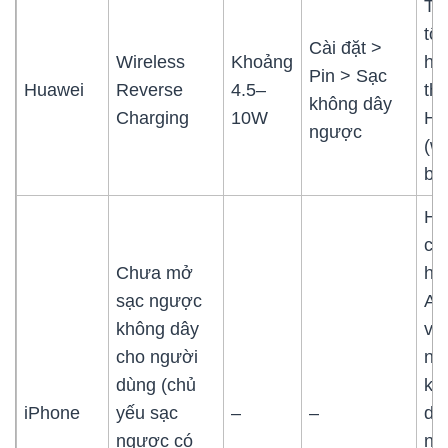
Tố
tốt
Cài đặt >
Wireless
Khoảng
hệ
Pin > Sạc
Huawei
Reverse
4.5–
thá
không dây
Charging
10W
Hu
ngược
(w
bu
Hạ
ch
Chưa mở
hơ
sạc ngược
An
không dây
về
cho người
ng
dùng (chủ
kh
iPhone
yếu sạc
–
–
dâ
ngược có
nh