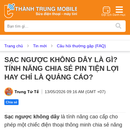
Thương hiệu
iPhone
Samsung
Oppo
Xiaomi
Realme
Vivo
Vsmart
Huawei
Nokia
Google Pixel
OnePlus
Trang chủ
Tin mới
Câu hỏi thường gặp (FAQ)
Asus
Sony
Vertu
LG
Tecno
SẠC NGƯỢC KHÔNG DÂY LÀ GÌ?
Dịch vụ sửa chữa
TÍNH NĂNG CHIA SẺ PIN TIỆN LỢI
Thay màn hình
Thay pin
Ép kính
Thay camera
HAY CHỈ LÀ QUẢNG CÁO?
Thay loa
Thay kính lưng
Thay vỏ
Thay chân sạc
Thay mic
Thay rung
Thay main
Unlock - Mở Khoá
Trung Tử Tế
13/05/2026 09:16 AM (GMT +07)
Thay màn hình
Chia sẻ
Màn hình iPhone
Màn hình Samsung
Màn hình Oppo
Sạc ngược không dây
là tính năng cao cấp cho
Màn hình Xiaomi
Màn hình Realme
Màn hình Vivo
phép một chiếc điện thoại thông minh chia sẻ năng
Màn hình Vsmart
Màn hình Google Pixel