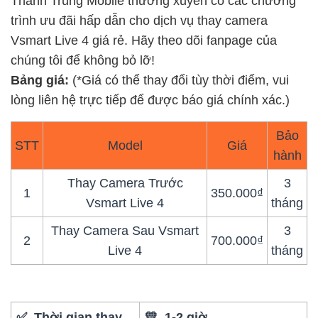
Thành Trung Mobile thường xuyên có các chương
trình ưu đãi hấp dẫn cho dịch vụ thay camera
Vsmart Live 4 giá rẻ. Hãy theo dõi fanpage của
chúng tôi để không bỏ lỡ!
Bảng giá:
(*Giá có thể thay đổi tùy thời điểm, vui
lòng liên hệ trực tiếp để được báo giá chính xác.)
Bảo
STT
Model
Giá
hành
Thay Camera Trước
3
1
350.000₫
Vsmart Live 4
tháng
Thay Camera Sau Vsmart
3
2
700.000₫
Live 4
tháng
✅ Thời gian thay
💛 1-2 giờ