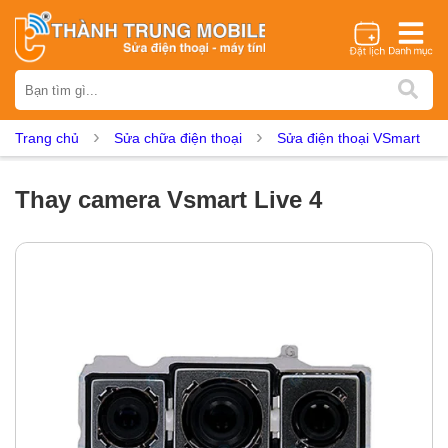
Thương hiệu
iPhone
Samsung
Oppo
Xiaomi
Realme
Vivo
Trang chủ
Sửa chữa điện thoại
Sửa điện thoại VSmart
Vsmart
Huawei
Nokia
Google Pixel
OnePlus
Asus
Sony
Vertu
LG
Tecno
Thay camera Vsmart Live 4
Dịch vụ sửa chữa
Thay màn hình
Thay pin
Ép kính
Thay camera
Thay loa
Thay kính lưng
Thay vỏ
Thay chân sạc
Thay mic
Thay rung
Thay main
Unlock - Mở Khoá
Thay màn hình
Màn hình iPhone
Màn hình Samsung
Màn hình Oppo
Màn hình Xiaomi
Màn hình Realme
Màn hình Vivo
Màn hình Vsmart
Màn hình Google Pixel