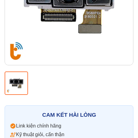
Thay pin
Pin iPhone
Pin Samsumg
Pin Oppo
Pin Xiaomi
Pin Realme
Thay vỏ
Vỏ iPhone
Vỏ Samsung
Vỏ Xiaomi
Vỏ Oppo
Vỏ Huawei
Vỏ Vivo
CAM KẾT HÀI LÒNG
Link kiện chính hãng
Kỹ thuật giỏi, cẩn thận