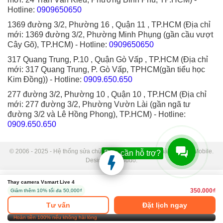
Hotline:
0909650650
1369 đường 3/2, Phường 16 , Quận 11 , TP.HCM (Địa chỉ
mới: 1369 đường 3/2, Phường Minh Phụng (gần cầu vượt
Cây Gõ), TP.HCM)
- Hotline:
0909650650
317 Quang Trung, P.10 , Quận Gò Vấp , TP.HCM (Địa chỉ
mới: 317 Quang Trung, P. Gò Vấp, TPHCM(gần tiểu học
Kim Đồng))
- Hotline:
0909.650.650
277 đường 3/2, Phường 10 , Quận 10 , TP.HCM (Địa chỉ
mới: 277 đường 3/2, Phường Vườn Lài (gần ngã tư
đường 3/2 và Lê Hồng Phong), TP.HCM)
- Hotline:
0909.650.650
© 2006 - 2025 - Hệ thống sửa chữa điện thoại di động Thành Trung Mobile.
Bạn cần hỗ trợ?
Designed by Sudo.
Thay camera Vsmart Live 4
350.000₫
Giảm thêm 10% tối đa 50,000₫
Tư vấn
Đặt lịch ngay
Hoàn tiền 100% nếu không hài lòng