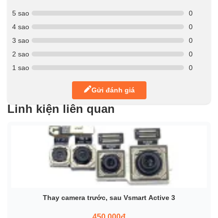
5 sao
0
4 sao
0
3 sao
0
2 sao
0
1 sao
0
Gửi đánh giá
Linh kiện liên quan
Thay camera trước, sau Vsmart Active 3
450.000đ