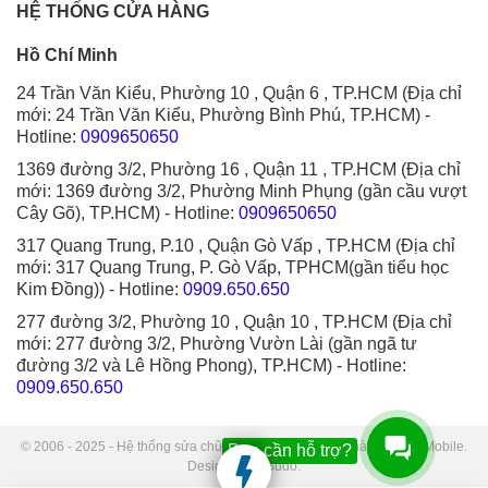
HỆ THỐNG CỬA HÀNG
Hồ Chí Minh
24 Trần Văn Kiểu, Phường 10 , Quận 6 , TP.HCM (Địa chỉ
mới: 24 Trần Văn Kiểu, Phường Bình Phú, TP.HCM)
-
Hotline:
0909650650
1369 đường 3/2, Phường 16 , Quận 11 , TP.HCM (Địa chỉ
mới: 1369 đường 3/2, Phường Minh Phụng (gần cầu vượt
Cây Gõ), TP.HCM)
- Hotline:
0909650650
317 Quang Trung, P.10 , Quận Gò Vấp , TP.HCM (Địa chỉ
mới: 317 Quang Trung, P. Gò Vấp, TPHCM(gần tiểu học
Kim Đồng))
- Hotline:
0909.650.650
277 đường 3/2, Phường 10 , Quận 10 , TP.HCM (Địa chỉ
mới: 277 đường 3/2, Phường Vườn Lài (gần ngã tư
đường 3/2 và Lê Hồng Phong), TP.HCM)
- Hotline:
0909.650.650
© 2006 - 2025 - Hệ thống sửa chữa điện thoại di động Thành Trung Mobile.
Bạn cần hỗ trợ?
Designed by Sudo.