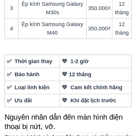
Ép kính Samsung Galaxy
12
3
350.000₫
M30s
tháng
Ép kính Samsung Galaxy
12
4
350.000₫
M40
tháng
✅ Thời gian thay
💛 1-2 giờ
✅ Bảo hành
💛 12 tháng
✅ Loại linh kiện
💛 Cam kết chính hãng
✅ Ưu đãi
💛 Khi đặt lịch trước
Nguyên nhân dẫn đến màn hình điện
thoại bị nứt, vỡ.