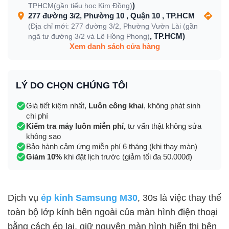
)
TPHCM(gần tiểu học Kim Đồng)
277 đường 3/2, Phường 10 , Quận 10 , TP.HCM
(Địa chỉ mới: 277 đường 3/2, Phường Vườn Lài (gần
, TP.HCM)
ngã tư đường 3/2 và Lê Hồng Phong)
Xem danh sách cửa hàng
LÝ DO CHỌN CHÚNG TÔI
Giá tiết kiệm nhất,
Luôn công khai
, không phát sinh
chi phí
Kiểm tra máy luôn miễn phí,
tư vấn thật không sửa
không sao
Bảo hành cảm ứng miễn phí 6 tháng (khi thay màn)
Giảm 10%
khi đặt lịch trước (giảm tối đa 50.000đ)
Dịch vụ
ép kính Samsung M30
, 30s là việc thay thế
toàn bộ lớp kính bên ngoài của màn hình điện thoại
bằng cách ép lại, giữ nguyên màn hình hiển thị bên