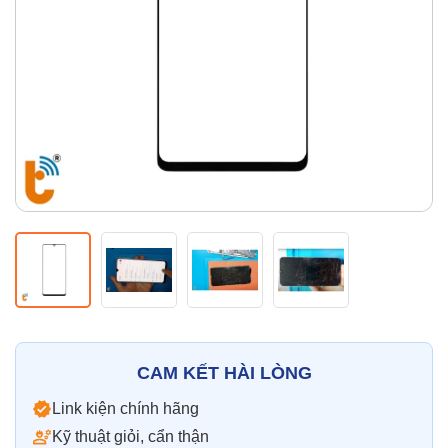
Thay pin
Pin iPhone
Pin Samsumg
Pin Oppo
Pin Xiaomi
Pin Realme
Thay vỏ
Vỏ iPhone
Vỏ Samsung
Vỏ Xiaomi
Vỏ Oppo
Vỏ Huawei
Vỏ Vivo
CAM KẾT HÀI LÒNG
Link kiện chính hãng
Kỹ thuật giỏi, cẩn thận