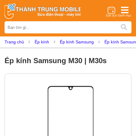
Thương hiệu
iPhone
Samsung
Oppo
Xiaomi
Realme
Vivo
Trang chủ
Ép kính
Ép kính Samsung
Ép kính Samsun
Vsmart
Huawei
Nokia
Google Pixel
OnePlus
Asus
Sony
Vertu
LG
Tecno
Ép kính Samsung M30 | M30s
Dịch vụ sửa chữa
Thay màn hình
Thay pin
Ép kính
Thay camera
Thay loa
Thay kính lưng
Thay vỏ
Thay chân sạc
Thay mic
Thay rung
Thay main
Unlock - Mở Khoá
Thay màn hình
Màn hình iPhone
Màn hình Samsung
Màn hình Oppo
Màn hình Xiaomi
Màn hình Realme
Màn hình Vivo
Màn hình Vsmart
Màn hình Google Pixel