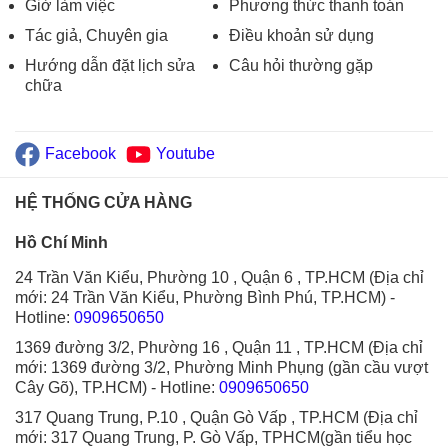
Giờ làm việc
Phương thức thanh toán
Tác giả, Chuyên gia
Điều khoản sử dụng
Hướng dẫn đặt lịch sửa
Câu hỏi thường gặp
chữa
Facebook
Youtube
HỆ THỐNG CỬA HÀNG
Hồ Chí Minh
24 Trần Văn Kiểu, Phường 10 , Quận 6 , TP.HCM (Địa chỉ
mới: 24 Trần Văn Kiểu, Phường Bình Phú, TP.HCM)
-
Hotline:
0909650650
1369 đường 3/2, Phường 16 , Quận 11 , TP.HCM (Địa chỉ
mới: 1369 đường 3/2, Phường Minh Phụng (gần cầu vượt
Cây Gõ), TP.HCM)
- Hotline:
0909650650
317 Quang Trung, P.10 , Quận Gò Vấp , TP.HCM (Địa chỉ
mới: 317 Quang Trung, P. Gò Vấp, TPHCM(gần tiểu học