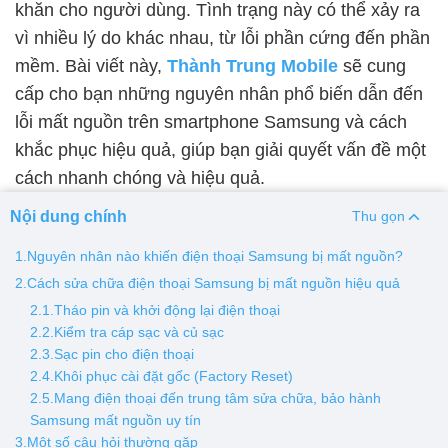
khăn cho người dùng. Tình trạng này có thể xảy ra
vì nhiều lý do khác nhau, từ lỗi phần cứng đến phần
Thay pin
mềm. Bài viết này,
Thành Trung Mobile
sẽ cung
Pin iPhone
Pin Samsumg
Pin Oppo
Pin Xiaomi
cấp cho bạn những nguyên nhân phổ biến dẫn đến
Pin Realme
lỗi mất nguồn trên smartphone Samsung và cách
Thay vỏ
khắc phục hiệu quả, giúp bạn giải quyết vấn đề một
cách nhanh chóng và hiệu quả.
Vỏ iPhone
Vỏ Samsung
Vỏ Xiaomi
Vỏ Oppo
Vỏ Huawei
Vỏ Vivo
Nội dung chính
Thu gọn
1.Nguyên nhân nào khiến điện thoại Samsung bị mất nguồn?
2.Cách sửa chữa điện thoại Samsung bị mất nguồn hiệu quả
2.1.Tháo pin và khởi động lại điện thoại
2.2.Kiểm tra cáp sạc và củ sạc
2.3.Sạc pin cho điện thoại
2.4.Khôi phục cài đặt gốc (Factory Reset)
2.5.Mang điện thoại đến trung tâm sửa chữa, bảo hành
Samsung mất nguồn uy tín
3.Một số câu hỏi thường gặp