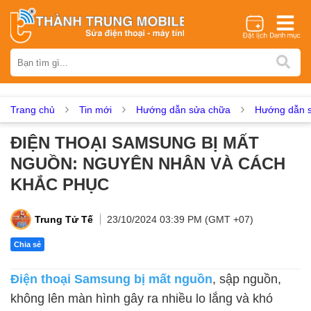
Thương hiệu
iPhone
Samsung
Oppo
Xiaomi
Realme
Vivo
Vsmart
Huawei
Nokia
Google Pixel
OnePlus
Trang chủ
Tin mới
Hướng dẫn sửa chữa
Hướng dẫn s
Asus
Sony
Vertu
LG
Tecno
ĐIỆN THOẠI SAMSUNG BỊ MẤT
Dịch vụ sửa chữa
NGUỒN: NGUYÊN NHÂN VÀ CÁCH
Thay màn hình
Thay pin
Ép kính
Thay camera
KHẮC PHỤC
Thay loa
Thay kính lưng
Thay vỏ
Thay chân sạc
Thay mic
Thay rung
Thay main
Unlock - Mở Khoá
Trung Tử Tế
23/10/2024 03:39 PM (GMT +07)
Thay màn hình
Chia sẻ
Màn hình iPhone
Màn hình Samsung
Màn hình Oppo
Điện thoại Samsung bị mất nguồn
, sập nguồn,
Màn hình Xiaomi
Màn hình Realme
Màn hình Vivo
không lên màn hình gây ra nhiều lo lắng và khó
Màn hình Vsmart
Màn hình Google Pixel