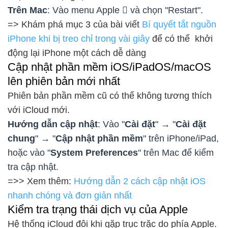
Trên Mac
: Vào menu Apple  và chọn "Restart".
=> Khám phá mục 3 của bài viết
Bí quyết tắt nguồn
iPhone khi bị treo chỉ trong vài giây
để có thể khởi
động lại iPhone một cách dễ dàng
Cập nhật phần mềm iOS/iPadOS/macOS
lên phiên bản mới nhất
Phiên bản phần mềm cũ có thể không tương thích
với iCloud mới.
Hướng dẫn cập nhật
: Vào "
Cài đặt
" → "
Cài đặt
chung
" → "
Cập nhật phần mềm
" trên iPhone/iPad,
hoặc vào "
System Preferences
" trên Mac để kiểm
tra cập nhật.
=>> Xem thêm:
Hướng dẫn 2 cách cập nhật iOS
nhanh chóng và đơn giản nhất
Kiểm tra trạng thái dịch vụ của Apple
Hệ thống iCloud đôi khi gặp trục trặc do phía Apple.