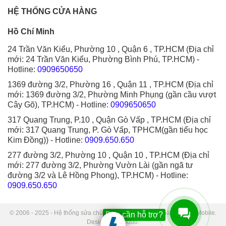
HỆ THỐNG CỬA HÀNG
Hồ Chí Minh
24 Trần Văn Kiểu, Phường 10 , Quận 6 , TP.HCM (Địa chỉ
mới: 24 Trần Văn Kiểu, Phường Bình Phú, TP.HCM)
-
Hotline:
0909650650
1369 đường 3/2, Phường 16 , Quận 11 , TP.HCM (Địa chỉ
mới: 1369 đường 3/2, Phường Minh Phụng (gần cầu vượt
Cây Gõ), TP.HCM)
- Hotline:
0909650650
317 Quang Trung, P.10 , Quận Gò Vấp , TP.HCM (Địa chỉ
mới: 317 Quang Trung, P. Gò Vấp, TPHCM(gần tiểu học
Kim Đồng))
- Hotline:
0909.650.650
277 đường 3/2, Phường 10 , Quận 10 , TP.HCM (Địa chỉ
mới: 277 đường 3/2, Phường Vườn Lài (gần ngã tư
đường 3/2 và Lê Hồng Phong), TP.HCM)
- Hotline:
0909.650.650
© 2006 - 2025 - Hệ thống sửa chữa điện thoại di động Thành Trung Mobile.
Bạn cần hỗ trợ?
Designed by Sudo.