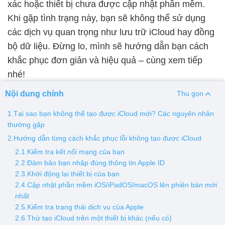
xác hoặc thiết bị chưa được cập nhật phần mềm.
Khi gặp tình trạng này, bạn sẽ không thể sử dụng
Thay pin
các dịch vụ quan trọng như lưu trữ iCloud hay đồng
Pin iPhone
Pin Samsumg
Pin Oppo
Pin Xiaomi
bộ dữ liệu. Đừng lo, mình sẽ hướng dẫn bạn cách
Pin Realme
khắc phục đơn giản và hiệu quả – cùng xem tiếp
Thay vỏ
nhé!
Vỏ iPhone
Vỏ Samsung
Vỏ Xiaomi
Vỏ Oppo
Nội dung chính
Thu gọn
Vỏ Huawei
Vỏ Vivo
1.Tại sao bạn không thể tạo được iCloud mới? Các nguyên nhân
thường gặp
2.Hướng dẫn từng cách khắc phục lỗi không tạo được iCloud
2.1.Kiểm tra kết nối mạng của bạn
2.2.Đảm bảo bạn nhập đúng thông tin Apple ID
2.3.Khởi động lại thiết bị của bạn
2.4.Cập nhật phần mềm iOS/iPadOS/macOS lên phiên bản mới
nhất
2.5.Kiểm tra trạng thái dịch vụ của Apple
2.6.Thử tạo iCloud trên một thiết bị khác (nếu có)