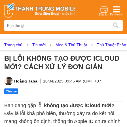
Thương hiệu
iPhone
Samsung
Oppo
Xiaomi
Realme
Vivo
Vsmart
Huawei
Nokia
Google Pixel
OnePlus
Trang chủ
Tin mới
Mẹo & Thủ Thuật
Thủ Thuật Phầ
Asus
Sony
Vertu
LG
Tecno
BỊ LỖI KHÔNG TẠO ĐƯỢC ICLOUD
Dịch vụ sửa chữa
MỚI? CÁCH XỬ LÝ ĐƠN GIẢN
Thay màn hình
Thay pin
Ép kính
Thay camera
Thay loa
Thay kính lưng
Thay vỏ
Thay chân sạc
Hoàng Taba
10/04/2025 09:45 AM (GMT +07)
Thay mic
Thay rung
Thay main
Unlock - Mở Khoá
Chia sẻ
Thay màn hình
Bạn đang gặp lỗi
không tạo được iCloud mới?
Màn hình iPhone
Màn hình Samsung
Màn hình Oppo
Đây là lỗi khá phổ biến, thường xảy ra do kết nối
Màn hình Xiaomi
Màn hình Realme
Màn hình Vivo
mạng không ổn định, thông tin Apple ID chưa chính
Màn hình Vsmart
Màn hình Google Pixel