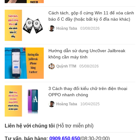
Cách tách, gộp ổ cứng Win 11 để xóa cảnh
báo ổ C đầy (hoặc bất kỳ ổ đĩa nào khác)
Hoàng Taba
03/08/2026
Hướng dẫn sử dụng Unc0ver Jailbreak
không cần máy tính
Quỳnh TTM
05/08/2026
3 Cách thay đổi kiểu chữ trên điện thoại
OPPO nhanh chóng
Hoàng Taba
10/04/2025
Liên hệ với chúng tôi
(Hỗ trợ miễn phí)
Tư vấn, bán hàng:
0909.650.650
(08:30-20:00)