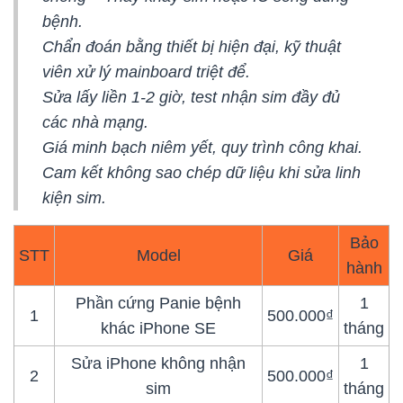
bệnh.
Chẩn đoán bằng thiết bị hiện đại, kỹ thuật
viên xử lý mainboard triệt để.
Sửa lấy liền 1-2 giờ, test nhận sim đầy đủ
các nhà mạng.
Giá minh bạch niêm yết, quy trình công khai.
Cam kết không sao chép dữ liệu khi sửa linh
kiện sim.
Bảo
STT
Model
Giá
hành
Phần cứng Panie bệnh
1
1
500.000₫
khác iPhone SE
tháng
Sửa iPhone không nhận
1
2
500.000₫
sim
tháng