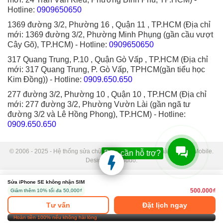
Hotline:
0909650650
1369 đường 3/2, Phường 16 , Quận 11 , TP.HCM (Địa chỉ
mới: 1369 đường 3/2, Phường Minh Phụng (gần cầu vượt
Cây Gõ), TP.HCM)
- Hotline:
0909650650
317 Quang Trung, P.10 , Quận Gò Vấp , TP.HCM (Địa chỉ
mới: 317 Quang Trung, P. Gò Vấp, TPHCM(gần tiểu học
Kim Đồng))
- Hotline:
0909.650.650
277 đường 3/2, Phường 10 , Quận 10 , TP.HCM (Địa chỉ
mới: 277 đường 3/2, Phường Vườn Lài (gần ngã tư
đường 3/2 và Lê Hồng Phong), TP.HCM)
- Hotline:
0909.650.650
© 2006 - 2025 - Hệ thống sửa chữa điện thoại di động Thành Trung Mobile.
Bạn cần hỗ trợ?
Designed by Sudo.
Sửa iPhone SE không nhận SIM
500.000₫
Giảm thêm 10% tối đa 50,000₫
Tư vấn
Đặt lịch ngay
Hoàn tiền 100% nếu không hài lòng