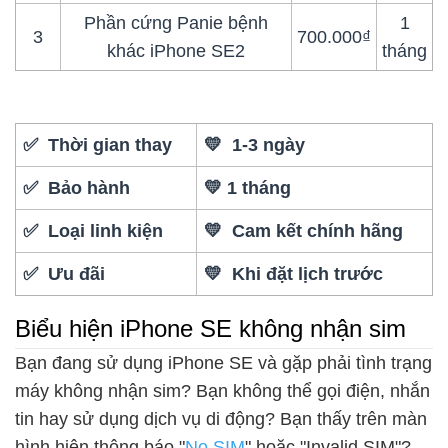
Phần cứng Panie bệnh
1
3
700.000₫
khác iPhone SE2
tháng
✅ Thời gian thay
💛 1-3 ngày
✅ Bảo hành
💛 1 tháng
✅ Loại linh kiện
💛 Cam kết chính hãng
✅ Ưu đãi
💛 Khi đặt lịch trước
Biểu hiện iPhone SE không nhận sim
Bạn đang sử dụng iPhone SE và gặp phải tình trạng
máy không nhận sim? Bạn không thể gọi điện, nhắn
tin hay sử dụng dịch vụ di động? Bạn thấy trên màn
hình hiện thông báo "
No SIM
" hoặc "Invalid SIM"?