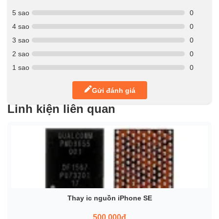
5 sao
0
4 sao
0
3 sao
0
2 sao
0
1 sao
0
Gửi đánh giá
Linh kiện liên quan
Thay ic nguồn iPhone SE
500.000đ