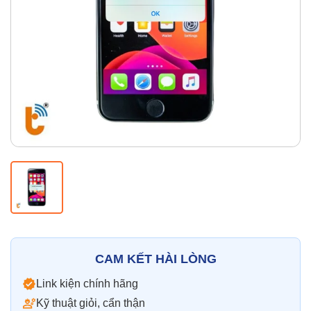
Thay pin
Pin iPhone
Pin Samsumg
Pin Oppo
Pin Xiaomi
Pin Realme
Thay vỏ
Vỏ iPhone
Vỏ Samsung
Vỏ Xiaomi
Vỏ Oppo
Vỏ Huawei
Vỏ Vivo
CAM KẾT HÀI LÒNG
Link kiện chính hãng
Kỹ thuật giỏi, cẩn thận