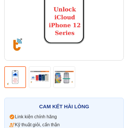
Thay pin
Pin iPhone
Pin Samsumg
Pin Oppo
Pin Xiaomi
Pin Realme
Thay vỏ
Vỏ iPhone
Vỏ Samsung
Vỏ Xiaomi
Vỏ Oppo
Vỏ Huawei
Vỏ Vivo
CAM KẾT HÀI LÒNG
Link kiện chính hãng
Kỹ thuật giỏi, cẩn thận