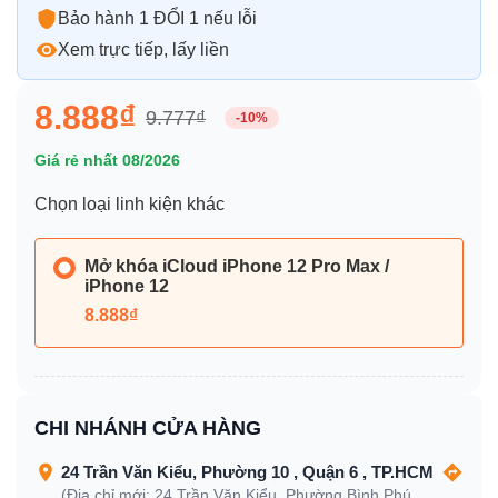
Bảo hành 1 ĐỔI 1 nếu lỗi
Xem trực tiếp, lấy liền
8.888₫
9.777₫
-10%
Giá rẻ nhất 08/2026
Chọn loại linh kiện khác
Mở khóa iCloud iPhone 12 Pro Max /
iPhone 12
8.888₫
CHI NHÁNH CỬA HÀNG
24 Trần Văn Kiểu, Phường 10 , Quận 6 , TP.HCM
(Địa chỉ mới: 24 Trần Văn Kiểu, Phường Bình Phú,