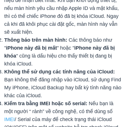
hiệu dễ nhận biết nhất. Khi bạn khởi động thiết bị,
nếu màn hình yêu cầu nhập Apple ID và mật khẩu,
thì có thể chiếc iPhone đó đã bị khóa iCloud. Ngay
cả khi đã khôi phục cài đặt gốc, màn hình này vẫn
sẽ xuất hiện.
Thông báo trên màn hình:
Các thông báo như
"
iPhone này đã bị mất
" hoặc "
iPhone này đã bị
khóa
" cũng là dấu hiệu cho thấy thiết bị đang bị
khóa iCloud.
Không thể sử dụng các tính năng của iCloud:
Bạn không thể đăng nhập vào iCloud, sử dụng Find
My iPhone, iCloud Backup hay bất kỳ tính năng nào
khác của iCloud.
Kiểm tra bằng IMEI hoặc số serial:
Nếu bạn là
một người “ rành” về công nghệ, có thể dùng số
IMEI
/ Serial của máy để check trạng thái iCloud