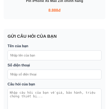
Pin iPhone Xs Max Zin chính hãng
8.888đ
GỬI CÂU HỎI CỦA BẠN
Tên của bạn
Số điện thoại
Câu hỏi của bạn