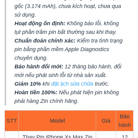
gốc (3.174 mAh), chưa kích hoạt, chưa qua
sử dụng.
Hoạt động ổn định:
Không báo lỗi, không
tụt phần trăm pin bất thường sau khi thay.
Chuẩn đoán chính xác:
Kiểm tra tình trạng
pin bằng phần mềm Apple Diagnostics
chuyên dụng.
Bảo hành đổi mới:
12 tháng bảo hành, đổi
mới nếu phát sinh lỗi từ nhà sản xuất.
Giảm 10%
khi
đặt lịch sửa chữa
trước.
Hoàn tiền 100%:
Nếu phát hiện pin không
phải hàng Zin chính hãng.
Bảo
STT
Model
Giá
hành
Thay Pin iPhone Xs Max Zin
12