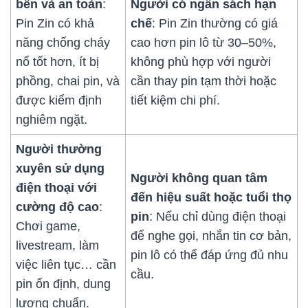
bền và an toàn
:
Người có ngân sách hạn
Pin Zin có khả
chế
: Pin Zin thường có giá
năng chống cháy
cao hơn pin lô từ 30–50%,
nổ tốt hơn, ít bị
không phù hợp với người
phồng, chai pin, và
cần thay pin tạm thời hoặc
được kiểm định
tiết kiệm chi phí.
nghiêm ngặt.
Người thường
xuyên sử dụng
Người không quan tâm
điện thoại với
đến hiệu suất hoặc tuổi thọ
cường độ cao
:
pin
: Nếu chỉ dùng điện thoại
Chơi game,
để nghe gọi, nhắn tin cơ bản,
livestream, làm
pin lô có thể đáp ứng đủ nhu
việc liên tục… cần
cầu.
pin ổn định, dung
lượng chuẩn.