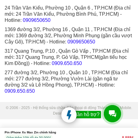
24 Trần Văn Kiểu, Phường 10 , Quận 6 , TP.HCM (Địa chỉ
mới: 24 Trần Văn Kiểu, Phường Bình Phú, TP.HCM)
-
Hotline:
0909650650
1369 đường 3/2, Phường 16 , Quận 11 , TP.HCM (Địa chỉ
mới: 1369 đường 3/2, Phường Minh Phụng (gần cầu vượt
Cây Gõ), TP.HCM)
- Hotline:
0909650650
317 Quang Trung, P.10 , Quận Gò Vấp , TP.HCM (Địa chỉ
mới: 317 Quang Trung, P. Gò Vấp, TPHCM(gần tiểu học
Kim Đồng))
- Hotline:
0909.650.650
277 đường 3/2, Phường 10 , Quận 10 , TP.HCM (Địa chỉ
mới: 277 đường 3/2, Phường Vườn Lài (gần ngã tư
đường 3/2 và Lê Hồng Phong), TP.HCM)
- Hotline:
0909.650.650
© 2006 - 2025 - Hệ thống sửa chữa điện thoại di động Thành Trung Mobile.
Designed by Sudo.
Bạn cần hỗ trợ?
Pin iPhone Xs Max Zin chính hãng
8.888₫
Giảm thêm 10% tối đa 50,000₫