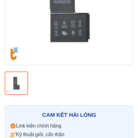
Thay pin
Pin iPhone
Pin Samsumg
Pin Oppo
Pin Xiaomi
Pin Realme
Thay vỏ
Vỏ iPhone
Vỏ Samsung
Vỏ Xiaomi
Vỏ Oppo
Vỏ Huawei
Vỏ Vivo
CAM KẾT HÀI LÒNG
Link kiện chính hãng
Kỹ thuật giỏi, cẩn thận