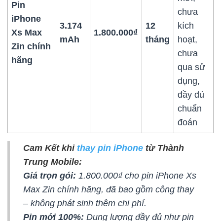
Pin
chưa
iPhone
3.174
12
kích
Xs Max
1.800.000₫
mAh
tháng
hoạt,
Zin chính
chưa
hãng
qua sử
dụng,
đầy đủ
chuẩn
đoán
Cam Kết khi
thay pin iPhone
từ Thành
Trung Mobile:
Giá trọn gói:
1.800.000₫ cho pin iPhone Xs
Max Zin chính hãng, đã bao gồm công thay
– không phát sinh thêm chi phí.
Pin mới 100%:
Dung lượng đầy đủ như pin