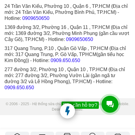
24 Trần Văn Kiểu, Phường 10 , Quận 6 , TP.HCM (Địa chỉ
mới: 24 Trần Văn Kiểu, Phường Bình Phú, TP.HCM)
-
Hotline:
0909650650
1369 đường 3/2, Phường 16 , Quận 11 , TP.HCM (Địa chỉ
mới: 1369 đường 3/2, Phường Minh Phụng (gần cầu vượt
Cây Gõ), TP.HCM)
- Hotline:
0909650650
317 Quang Trung, P.10 , Quận Gò Vấp , TP.HCM (Địa chỉ
mới: 317 Quang Trung, P. Gò Vấp, TPHCM(gần tiểu học
Kim Đồng))
- Hotline:
0909.650.650
277 đường 3/2, Phường 10 , Quận 10 , TP.HCM (Địa chỉ
mới: 277 đường 3/2, Phường Vườn Lài (gần ngã tư
đường 3/2 và Lê Hồng Phong), TP.HCM)
- Hotline:
0909.650.650
© 2006 - 2025 - Hệ thống sửa chữa điện thoại di động Thành Trung Mobile.
Bạn cần hỗ trợ?
Designed by Sudo.