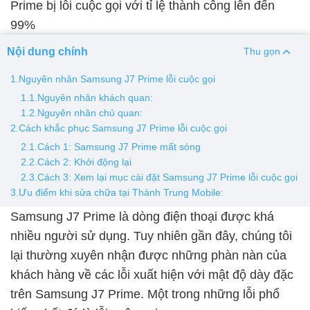
Prime bị lỗi cuộc gọi với tỉ lệ thành công lên đến
99%
Thay pin
Nội dung chính
Pin iPhone
Pin Samsumg
Pin Oppo
Pin Xiaomi
Thu gọn
Pin Realme
1.Nguyên nhân Samsung J7 Prime lỗi cuộc gọi
1.1.Nguyên nhân khách quan:
Thay vỏ
1.2.Nguyên nhân chủ quan:
Vỏ iPhone
Vỏ Samsung
Vỏ Xiaomi
Vỏ Oppo
2.Cách khắc phục Samsung J7 Prime lỗi cuộc gọi
Vỏ Huawei
Vỏ Vivo
2.1.Cách 1: Samsung J7 Prime mất sóng
2.2.Cách 2: Khởi động lại
2.3.Cách 3: Xem lại mục cài đặt Samsung J7 Prime lỗi cuộc gọi
3.Ưu điểm khi sửa chữa tại Thành Trung Mobile:
Samsung J7 Prime là dòng điện thoại được khá
nhiều người sử dụng. Tuy nhiên gần đây, chúng tôi
lại thường xuyên nhận được những phàn nàn của
khách hàng về các lỗi xuất hiện với mật độ dày đặc
trên Samsung J7 Prime. Một trong những lỗi phổ