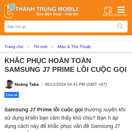
Thương hiệu
iPhone
Samsung
Oppo
Xiaomi
Realme
Vivo
Vsmart
Huawei
Nokia
Google Pixel
OnePlus
Trang chủ
Tin mới
Mẹo & Thủ Thuật
Asus
Sony
Vertu
LG
Tecno
KHẮC PHỤC HOÀN TOÀN
Dịch vụ sửa chữa
SAMSUNG J7 PRIME LỖI CUỘC GỌI
Thay màn hình
Thay pin
Ép kính
Thay camera
Thay loa
Thay kính lưng
Thay vỏ
Thay chân sạc
Hoàng Taba
06/12/2024 04:41 PM (GMT +07)
Thay mic
Thay rung
Thay main
Unlock - Mở Khoá
Chia sẻ
Thay màn hình
Samsung J7 Prime lỗi cuộc gọi
thường xuyên khi
Màn hình iPhone
Màn hình Samsung
Màn hình Oppo
sử dụng khiến bạn cảm thấy khó chịu? Bạn h áp
Màn hình Xiaomi
Màn hình Realme
Màn hình Vivo
dụng cách này để khắc phục vấn đề Samsung J7
Màn hình Vsmart
Màn hình Google Pixel