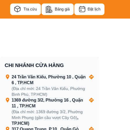
Tra cứu
Bảng giá
Đặt lịch
CHI NHÁNH CỬA HÀNG
24 Trần Văn Kiểu, Phường 10 , Quận
6 , TP.HCM
(Địa chỉ mới: 24 Trần Văn Kiểu, Phường
Bình Phú, TP.HCM)
1369 đường 3/2, Phường 16 , Quận
11 , TP.HCM
(Địa chỉ mới: 1369 đường 3/2, Phường
,
Minh Phụng (gần cầu vượt Cây Gõ)
TP.HCM)
317 Quang Trung, P.10 , Quận Gò