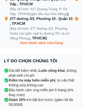
Vấp , TP.HCM
(Địa chỉ mới: 317 Quang Trung, P. Gò
)
Vấp, TPHCM(gần tiểu học Kim Đồng)
277 đường 3/2, Phường 10 , Quận 10
, TP.HCM
(Địa chỉ mới: 277 đường 3/2, Phường
Vườn Lài (gần ngã tư đường 3/2 và Lê
, TP.HCM)
Hồng Phong)
Xem danh sách cửa hàng
LÝ DO CHỌN CHÚNG TÔI
Giá tiết kiệm nhất,
Luôn công khai
, không
phát sinh chi phí
Kiểm tra máy luôn miễn phí,
tư vấn thật
không sửa không sao
Bảo hành cảm ứng miễn phí 6 tháng (khi
thay màn)
Giảm 10%
khi đặt lịch trước (giảm tối đa
50.000đ)