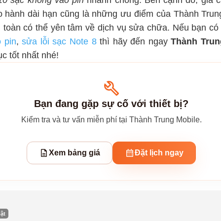
0 sạc không vào pin
nhanh chóng. Bên cạnh đó, giá cả
o hành dài hạn cũng là những ưu điểm của Thành Trung
 toàn có thể yên tâm về dịch vụ sửa chữa. Nếu bạn c
 pin
,
sửa lỗi sạc Note 8
thì hãy đến ngay
Thành Trun
c tốt nhất nhé!
Bạn đang gặp sự cố với thiết bị?
Kiểm tra và tư vấn miễn phí tại Thành Trung Mobile.
Xem bảng giá
Đặt lịch ngay
ật