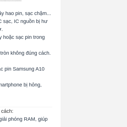
y hao pin, sạc chậm...
 sạc, IC nguồn bị hư
ờ.
y hoặc sạc pin trong
 tròn không đúng cách.
sạc pin Samsung A10
martphone bị hỏng,
 cách:
 giải phóng RAM, giúp