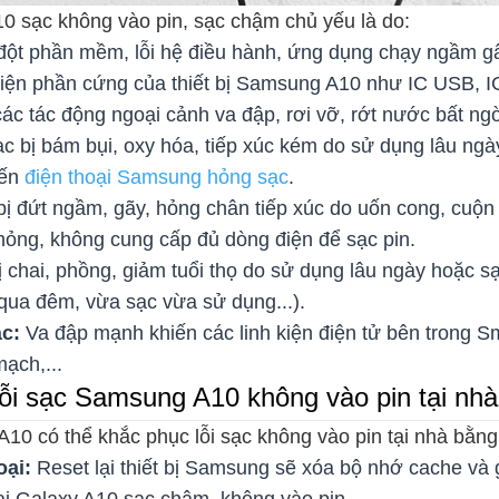
0 sạc không vào pin, sạc chậm chủ yếu là do:
đột phần mềm, lỗi hệ điều hành, ứng dụng chạy ngầm gâ
iện phần cứng của thiết bị Samsung A10 như IC USB, IC
 các tác động ngoại cảnh va đập, rơi vỡ, rớt nước bất ng
c bị bám bụi, oxy hóa, tiếp xúc kém do sử dụng lâu ngà
iến
điện thoại Samsung hỏng sạc
.
bị đứt ngầm, gãy, hỏng chân tiếp xúc do uốn cong, cuộn
hỏng, không cung cấp đủ dòng điện để sạc pin.
ị chai, phồng, giảm tuổi thọ do sử dụng lâu ngày hoặc 
qua đêm, vừa sạc vừa sử dụng...).
c:
Va đập mạnh khiến các linh kiện điện tử bên trong S
ạch,...
ỗi sạc Samsung A10 không vào pin tại nhà
0 có thể khắc phục lỗi sạc không vào pin tại nhà bằng
oại:
Reset lại thiết bị Samsung sẽ xóa bộ nhớ cache và
hoại Galaxy A10 sạc chậm, không vào pin.