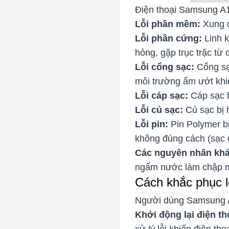
Điện thoại Samsung A1
Lỗi phần mềm:
Xung 
Lỗi phần cứng:
Linh k
hỏng, gặp trục trặc từ
Lỗi cổng sạc:
Cổng sạ
môi trường ẩm ướt kh
Lỗi cáp sạc:
Cáp sạc 
Lỗi củ sạc:
Củ sạc bị 
Lỗi pin:
Pin Polymer b
không đúng cách (sạc 
Các nguyên nhân khá
ngấm nước làm chập m
Cách khắc phục l
Người dùng Samsung A1
Khởi động lại điện th
xử lý lỗi khiến điện t