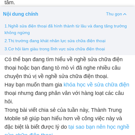
tâm.
Thay pin
Nội dung chính
Thu gọn
Pin iPhone
Pin Samsumg
Pin Oppo
Pin Xiaomi
1.Nghề sửa điện thoại đã hình thành từ lâu và đang tăng trưởng
Pin Realme
không ngừng
2.Thị trường đang khát nhân lực sửa chữa điện thoại
Thay vỏ
3.Cơ hội làm giàu trong lĩnh vực sửa chữa điện thoại
Vỏ iPhone
Vỏ Samsung
Vỏ Xiaomi
Vỏ Oppo
Có thể bạn đang tìm hiểu về nghề sửa chữa điện
Vỏ Huawei
Vỏ Vivo
thoại hoặc bạn đang tò mò vì đã nghe nhiều câu
chuyện thú vị về nghề sửa chữa điện thoại.
Hay bạn muốn tham gia
khóa học về sửa chữa điện
thoại nhưng đang phân vân với hàng loạt các câu
hỏi.
Trong bài viết chia sẻ của tuần này, Thành Trung
Mobile sẽ giúp bạn hiểu hơn về công việc này và
đặc biệt là biết được lý do
tại sao bạn nên học nghề