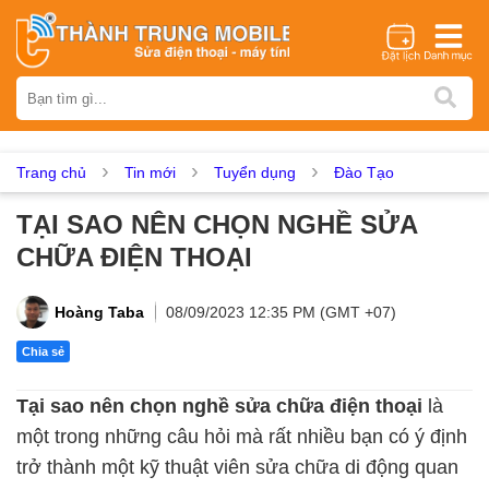
Thương hiệu
iPhone
Samsung
Oppo
Xiaomi
Realme
Vivo
Vsmart
Huawei
Nokia
Google Pixel
OnePlus
Trang chủ
Tin mới
Tuyển dụng
Đào Tạo
Asus
Sony
Vertu
LG
Tecno
TẠI SAO NÊN CHỌN NGHỀ SỬA
Dịch vụ sửa chữa
CHỮA ĐIỆN THOẠI
Thay màn hình
Thay pin
Ép kính
Thay camera
Thay loa
Thay kính lưng
Thay vỏ
Thay chân sạc
Hoàng Taba
08/09/2023 12:35 PM (GMT +07)
Thay mic
Thay rung
Thay main
Unlock - Mở Khoá
Chia sẻ
Thay màn hình
Tại sao nên chọn nghề sửa chữa điện thoại
là
Màn hình iPhone
Màn hình Samsung
Màn hình Oppo
một trong những câu hỏi mà rất nhiều bạn có ý định
Màn hình Xiaomi
Màn hình Realme
Màn hình Vivo
trở thành một kỹ thuật viên sửa chữa di động quan
Màn hình Vsmart
Màn hình Google Pixel