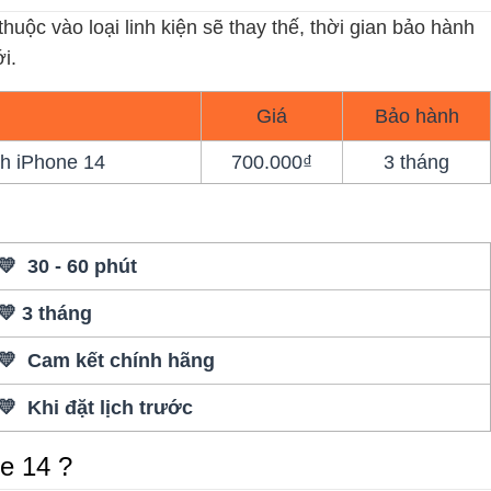
huộc vào loại linh kiện sẽ thay thế, thời gian bảo hành
i.
Giá
Bảo hành
sh iPhone 14
700.000₫
3 tháng
💛 30 - 60 phút
💛 3 tháng
💛 Cam kết chính hãng
💛 Khi đặt lịch trước
e 14 ?