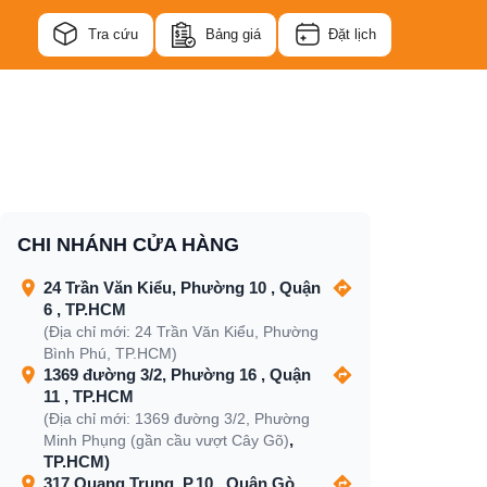
Tra cứu
Bảng giá
Đặt lịch
CHI NHÁNH CỬA HÀNG
24 Trần Văn Kiểu, Phường 10 , Quận
6 , TP.HCM
(Địa chỉ mới: 24 Trần Văn Kiểu, Phường
Bình Phú, TP.HCM)
1369 đường 3/2, Phường 16 , Quận
11 , TP.HCM
(Địa chỉ mới: 1369 đường 3/2, Phường
,
Minh Phụng (gần cầu vượt Cây Gõ)
TP.HCM)
317 Quang Trung, P.10 , Quận Gò