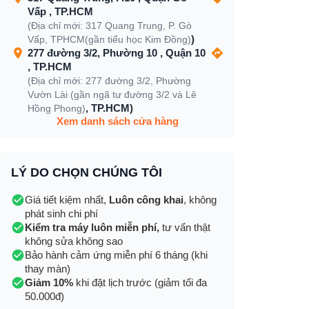
Vấp , TP.HCM
(Địa chỉ mới: 317 Quang Trung, P. Gò
)
Vấp, TPHCM(gần tiểu học Kim Đồng)
277 đường 3/2, Phường 10 , Quận 10
, TP.HCM
(Địa chỉ mới: 277 đường 3/2, Phường
Vườn Lài (gần ngã tư đường 3/2 và Lê
, TP.HCM)
Hồng Phong)
Xem danh sách cửa hàng
LÝ DO CHỌN CHÚNG TÔI
Giá tiết kiệm nhất,
Luôn công khai
, không
phát sinh chi phí
Kiểm tra máy luôn miễn phí,
tư vấn thật
không sửa không sao
Bảo hành cảm ứng miễn phí 6 tháng (khi
thay màn)
Giảm 10%
khi đặt lịch trước (giảm tối đa
50.000đ)