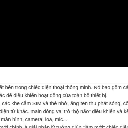
ất bên trong chiếc điện thoại thông minh. Nó bao gồm c
hác để điều khiển hoạt động của toàn bộ thiết bị.
 các khe cắm SIM và thẻ nhớ, ăng-ten thu phát sóng, c
 điện tử khác. main đóng vai trò "bộ não" điều khiển và kế
 màn hình, camera, loa, mic...
mới chính là giải pháp lý tưởng giúp "làm mới" chiếc điệ