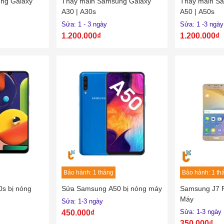
ng Galaxy
Thay main Samsung Galaxy
Thay main S
A30 | A30s
A50 | A50s
Sửa: 1 - 3 ngày
Sửa: 1 -3 ngày
1.200.000₫
1.200.000₫
Bảo hành: 1 tháng
Bảo hành: 1 th
s bị nóng
Sửa Samsung A50 bị nóng máy
Samsung J7 P
Máy
Sửa: 1-3 ngày
Sửa: 1-3 ngày
450.000₫
350.000₫