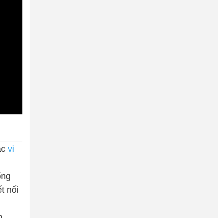
ác
vi
ổng
t nối
n