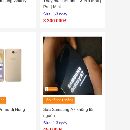
amsung Galaxy
Thay main iPhone 13 Pro Max |
Pro | Mini
Sửa: 1-3 ngày
3.300.000₫
áng
Bảo hành: 1 tháng
rime Bị Nóng
Sửa Samsung A7 không lên
nguồn
Sửa: 1-3 ngày
450.000₫