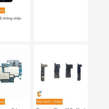
áng
E không nhận
áng
Bảo hành: 1 tháng