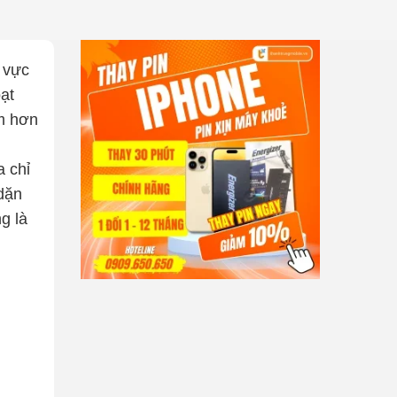
 vực
ạt
ệm hơn
a chỉ
 dặn
g là