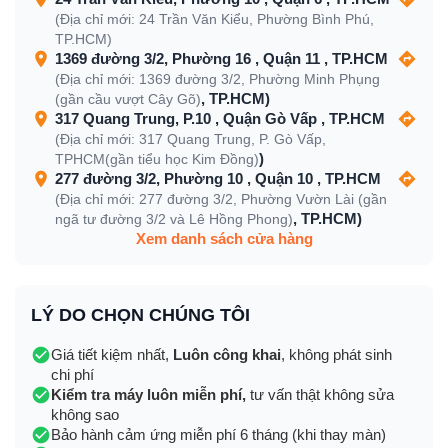
(Địa chỉ mới: 24 Trần Văn Kiểu, Phường Bình Phú,
TP.HCM)
1369 đường 3/2, Phường 16 , Quận 11 , TP.HCM
(Địa chỉ mới: 1369 đường 3/2, Phường Minh Phụng
, TP.HCM)
(gần cầu vượt Cây Gõ)
317 Quang Trung, P.10 , Quận Gò Vấp , TP.HCM
(Địa chỉ mới: 317 Quang Trung, P. Gò Vấp,
)
TPHCM(gần tiểu học Kim Đồng)
277 đường 3/2, Phường 10 , Quận 10 , TP.HCM
(Địa chỉ mới: 277 đường 3/2, Phường Vườn Lài (gần
, TP.HCM)
ngã tư đường 3/2 và Lê Hồng Phong)
Xem danh sách cửa hàng
LÝ DO CHỌN CHÚNG TÔI
Giá tiết kiệm nhất,
Luôn công khai
, không phát sinh
chi phí
Kiểm tra máy luôn miễn phí,
tư vấn thật không sửa
không sao
Bảo hành cảm ứng miễn phí 6 tháng (khi thay màn)