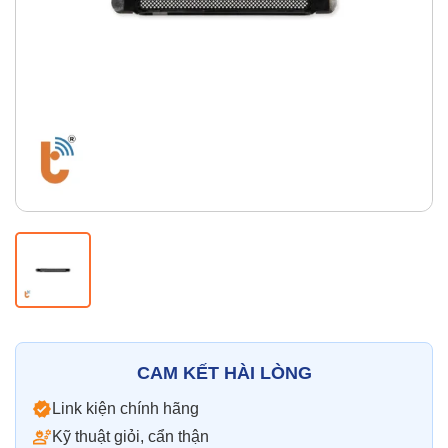
Thay pin
Pin iPhone
Pin Samsumg
Pin Oppo
Pin Xiaomi
Pin Realme
Thay vỏ
Vỏ iPhone
Vỏ Samsung
Vỏ Xiaomi
Vỏ Oppo
Vỏ Huawei
Vỏ Vivo
CAM KẾT HÀI LÒNG
Link kiện chính hãng
Kỹ thuật giỏi, cẩn thận