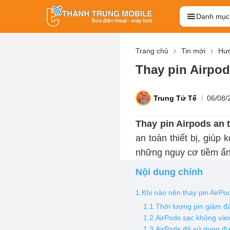
Danh mục
Trang chủ
Tin mới
Hướ
Thay pin Airpod
Trung Tử Tế
06/08/
Thay pin Airpods an 
an toàn thiết bị, giúp
những nguy cơ tiềm ẩn
Nội dung chính
1.Khi nào nên thay pin AirPo
1.1.Thời lượng pin giảm 
1.2.AirPods sạc không và
1.3.AirPods đã sử dụng 