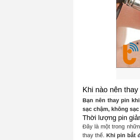
Khi nào nên thay
Bạn nên thay pin kh
sạc chậm, không sạc 
Thời lượng pin gi
Đây là một trong nhữn
thay thế.
Khi pin bắt 