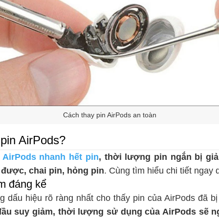
Cách thay pin AirPods an toàn
 pin AirPods?
i
AirPods nhanh hết pin
, thời lượng pin ngắn bị gi
được, chai pin, hỏng pin
. Cùng tìm hiểu chi tiết ngay 
ảm đáng kể
g dấu hiệu rõ ràng nhất cho thấy pin của AirPods đã 
đầu suy giảm, thời lượng sử dụng của AirPods sẽ n