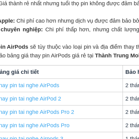
iá thành rẻ nhất nhưng tuổi thọ pin không được đảm b
Apple:
Chi phí cao hơn nhưng dịch vụ được đảm bảo bở
chuyên nghiệp:
Chi phí thấp hơn, nhưng chất lượng
pin AirPods
sẽ tùy thuộc vào loại pin và địa điểm thay 
ảo bảng giá thay pin AirPods giá rẻ tại
Thành Trung Mo
ảng giá chi tiết
Bảo 
hay pin tai nghe AirPods
2 thá
hay pin tai nghe AirPod 2
2 thá
hay pin tai nghe AirPods Pro 2
2 thá
hay pin tai nghe AirPods Pro
2 thá
hay pin tai nghe Airpods 3
1 thá