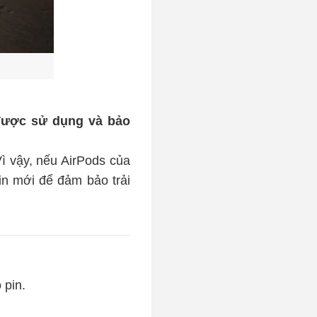
 được sử dụng và bảo
Vì vậy, nếu AirPods của
in mới để đảm bảo trải
 pin.