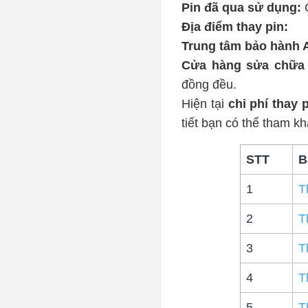
Pin đã qua sử dụng:
G
Địa điểm thay pin:
Trung tâm bảo hành 
Cửa hàng sửa chữa 
đồng đều.
Hiện tại
chi phí thay 
tiết bạn có thể tham kh
STT
B
1
T
2
T
3
T
4
T
5
T