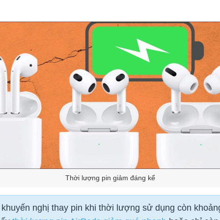
Thời lượng pin giảm đáng kể
khuyến nghị thay pin khi thời lượng sử dụng còn khoản