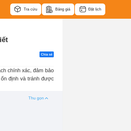
Tra cứu
Bảng giá
Đặt lịch
iết
Chia sẻ
cách chính xác, đảm bảo
g ổn định và tránh được
Thu gọn