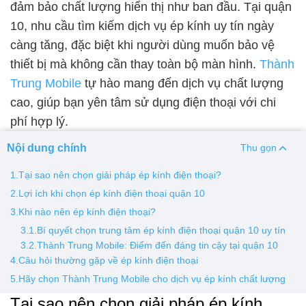
đảm bảo chất lượng hiển thị như ban đầu. Tại quận
10, nhu cầu tìm kiếm dịch vụ ép kính uy tín ngày
Thay pin
càng tăng, đặc biệt khi người dùng muốn bảo vệ
Pin iPhone
Pin Samsumg
Pin Oppo
Pin Xiaomi
thiết bị mà không cần thay toàn bộ màn hình.
Thành
Pin Realme
Trung Mobile
tự hào mang đến dịch vụ chất lượng
Thay vỏ
cao, giúp bạn yên tâm sử dụng điện thoại với chi
phí hợp lý.
Vỏ iPhone
Vỏ Samsung
Vỏ Xiaomi
Vỏ Oppo
Vỏ Huawei
Vỏ Vivo
Nội dung chính
Thu gọn
1.Tại sao nên chọn giải pháp ép kính điện thoại?
2.Lợi ích khi chọn ép kính điện thoại quận 10
3.Khi nào nên ép kính điện thoại?
3.1.Bí quyết chọn trung tâm ép kính điện thoại quận 10 uy tín
3.2.Thành Trung Mobile: Điểm đến đáng tin cậy tại quận 10
4.Câu hỏi thường gặp về ép kính điện thoại
5.Hãy chọn Thành Trung Mobile cho dịch vụ ép kính chất lượng
Tại sao nên chọn giải pháp ép kính