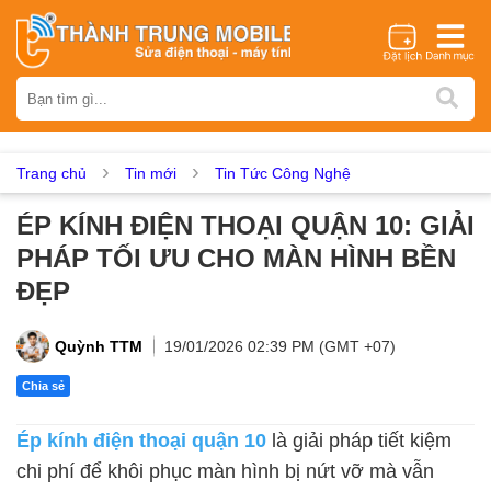
Thương hiệu
iPhone
Samsung
Oppo
Xiaomi
Realme
Vivo
Vsmart
Huawei
Nokia
Google Pixel
OnePlus
Trang chủ
Tin mới
Tin Tức Công Nghệ
Asus
Sony
Vertu
LG
Tecno
ÉP KÍNH ĐIỆN THOẠI QUẬN 10: GIẢI
Dịch vụ sửa chữa
PHÁP TỐI ƯU CHO MÀN HÌNH BỀN
Thay màn hình
Thay pin
Ép kính
Thay camera
ĐẸP
Thay loa
Thay kính lưng
Thay vỏ
Thay chân sạc
Thay mic
Thay rung
Thay main
Unlock - Mở Khoá
Quỳnh TTM
19/01/2026 02:39 PM (GMT +07)
Thay màn hình
Chia sẻ
Màn hình iPhone
Màn hình Samsung
Màn hình Oppo
Ép kính điện thoại quận 10
là giải pháp tiết kiệm
Màn hình Xiaomi
Màn hình Realme
Màn hình Vivo
chi phí để khôi phục màn hình bị nứt vỡ mà vẫn
Màn hình Vsmart
Màn hình Google Pixel