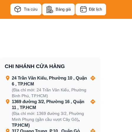
Tra cứu
Bảng giá
Đặt lịch
CHI NHÁNH CỬA HÀNG
24 Trần Văn Kiểu, Phường 10 , Quận
6 , TP.HCM
(Địa chỉ mới: 24 Trần Văn Kiểu, Phường
Bình Phú, TP.HCM)
1369 đường 3/2, Phường 16 , Quận
11 , TP.HCM
(Địa chỉ mới: 1369 đường 3/2, Phường
,
Minh Phụng (gần cầu vượt Cây Gõ)
TP.HCM)
317 Quang Trung, P.10 , Quận Gò