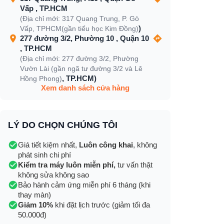
Vấp , TP.HCM
(Địa chỉ mới: 317 Quang Trung, P. Gò
)
Vấp, TPHCM(gần tiểu học Kim Đồng)
277 đường 3/2, Phường 10 , Quận 10
, TP.HCM
(Địa chỉ mới: 277 đường 3/2, Phường
Vườn Lài (gần ngã tư đường 3/2 và Lê
, TP.HCM)
Hồng Phong)
Xem danh sách cửa hàng
LÝ DO CHỌN CHÚNG TÔI
Giá tiết kiệm nhất,
Luôn công khai
, không
phát sinh chi phí
Kiểm tra máy luôn miễn phí,
tư vấn thật
không sửa không sao
Bảo hành cảm ứng miễn phí 6 tháng (khi
thay màn)
Giảm 10%
khi đặt lịch trước (giảm tối đa
50.000đ)