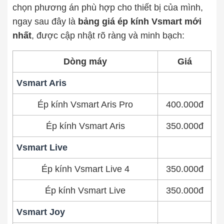
chọn phương án phù hợp cho thiết bị của mình,
Thay pin
ngay sau đây là
bảng giá ép kính Vsmart mới
nhất
, được cập nhật rõ ràng và minh bạch:
Pin iPhone
Pin Samsumg
Pin Oppo
Pin Xiaomi
Pin Realme
Dòng máy
Giá
Thay vỏ
Vsmart Aris
Vỏ iPhone
Vỏ Samsung
Vỏ Xiaomi
Vỏ Oppo
Ép kính Vsmart Aris Pro
400.000đ
Vỏ Huawei
Vỏ Vivo
Ép kính Vsmart Aris
350.000đ
Vsmart Live
Ép kính Vsmart Live 4
350.000đ
Ép kính Vsmart Live
350.000đ
Vsmart Joy