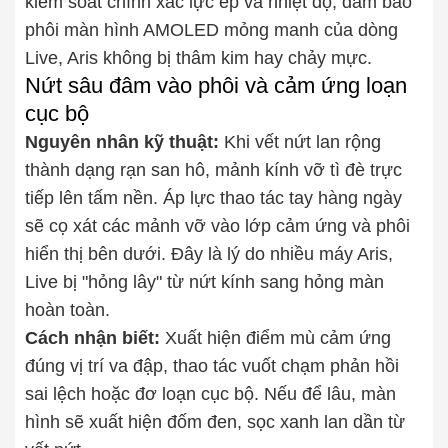
kiểm soát chính xác lực ép và nhiệt độ, đảm bảo
phôi màn hình AMOLED mỏng manh của dòng
Live, Aris không bị thâm kim hay chảy mực.
Nứt sâu đâm vào phôi và cảm ứng loạn
cục bộ
Nguyên nhân kỹ thuật:
Khi vết nứt lan rộng
thành dạng rạn san hô, mảnh kính vỡ tì đè trực
tiếp lên tấm nền. Áp lực thao tác tay hàng ngày
sẽ cọ xát các mảnh vỡ vào lớp cảm ứng và phôi
hiển thị bên dưới. Đây là lý do nhiều máy Aris,
Live bị "hỏng lây" từ nứt kính sang hỏng màn
hoàn toàn.
Cách nhận biết:
Xuất hiện điểm mù cảm ứng
đúng vị trí va đập, thao tác vuốt chạm phản hồi
sai lệch hoặc đơ loạn cục bộ. Nếu để lâu, màn
hình sẽ xuất hiện đốm đen, sọc xanh lan dần từ