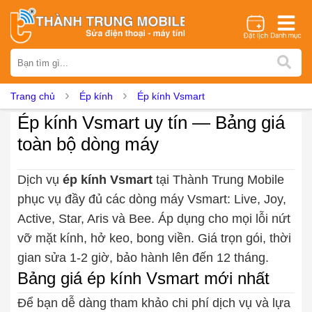
Thương hiệu
iPhone
Samsung
Oppo
Xiaomi
Realme
Vivo
Trang chủ
Ép kính
Ép kính Vsmart
Vsmart
Huawei
Nokia
Google Pixel
OnePlus
Ép kính Vsmart uy tín — Bảng giá
Asus
Sony
Vertu
LG
Tecno
toàn bộ dòng máy
Dịch vụ sửa chữa
Thay màn hình
Thay pin
Ép kính
Thay camera
Dịch vụ
ép kính Vsmart
tại Thành Trung Mobile
phục vụ đầy đủ các dòng máy Vsmart: Live, Joy,
Thay loa
Thay kính lưng
Thay vỏ
Thay chân sạc
Active, Star, Aris và Bee. Áp dụng cho mọi lỗi nứt
Thay mic
Thay rung
Thay main
Unlock - Mở Khoá
vỡ mặt kính, hở keo, bong viền. Giá trọn gói, thời
Thay màn hình
gian sửa 1-2 giờ, bảo hành lên đến 12 tháng.
Màn hình iPhone
Màn hình Samsung
Màn hình Oppo
Bảng giá ép kính Vsmart mới nhất
Màn hình Xiaomi
Màn hình Realme
Màn hình Vivo
Để bạn dễ dàng tham khảo chi phí dịch vụ và lựa
Màn hình Vsmart
Màn hình Google Pixel