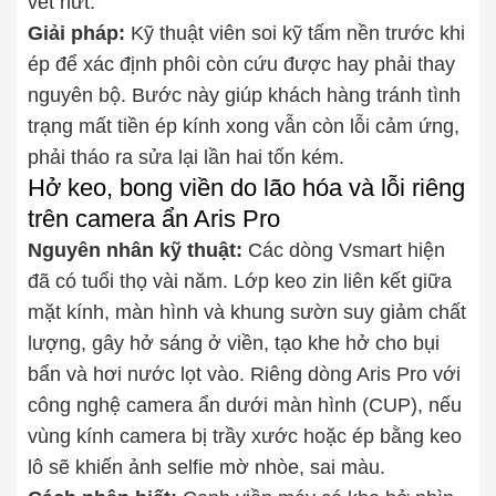
vết nứt.
Giải pháp:
Kỹ thuật viên soi kỹ tấm nền trước khi
ép để xác định phôi còn cứu được hay phải thay
nguyên bộ. Bước này giúp khách hàng tránh tình
trạng mất tiền ép kính xong vẫn còn lỗi cảm ứng,
phải tháo ra sửa lại lần hai tốn kém.
Hở keo, bong viền do lão hóa và lỗi riêng
trên camera ẩn Aris Pro
Nguyên nhân kỹ thuật:
Các dòng Vsmart hiện
đã có tuổi thọ vài năm. Lớp keo zin liên kết giữa
mặt kính, màn hình và khung sườn suy giảm chất
lượng, gây hở sáng ở viền, tạo khe hở cho bụi
bẩn và hơi nước lọt vào. Riêng dòng Aris Pro với
công nghệ camera ẩn dưới màn hình (CUP), nếu
vùng kính camera bị trầy xước hoặc ép bằng keo
lô sẽ khiến ảnh selfie mờ nhòe, sai màu.