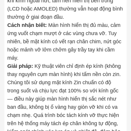
khi kính ngoài nứt, tấm nền hiển thị bên trong
(LCD hoặc AMOLED) thường vẫn hoạt động bình
thường ở giai đoạn đầu.
Cách nhận biết:
Màn hình hiển thị đủ màu, cảm
ứng vuốt chạm mượt ở các vùng chưa vỡ. Tuy
nhiên, bề mặt kính có vết rạn chân chim, nứt góc
hoặc mảnh vỡ lởm chởm gây trầy tay khi cầm
máy.
Giải pháp:
Kỹ thuật viên chỉ định ép kính (không
thay nguyên cụm màn hình) khi tấm nền còn zin.
Chúng tôi sử dụng mặt kính Zin chuẩn có độ
trong suốt và chịu lực đạt 100% so với kính gốc
— điều này giúp màn hình hiển thị sắc nét như
ban đầu, không bị ố vàng hay giòn vỡ khi có va
chạm nhẹ. Quá trình bóc tách kính vỡ thực hiện
trên hệ thống máy tách ép chân không tự động,