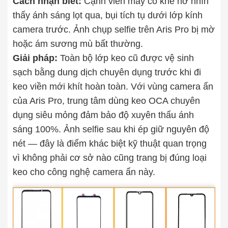
Cách nhận biết:
Cạnh viền máy có khe hở nhìn
thấy ánh sáng lọt qua, bụi tích tụ dưới lớp kính
camera trước. Ảnh chụp selfie trên Aris Pro bị mờ
hoặc ám sương mù bất thường.
Giải pháp:
Toàn bộ lớp keo cũ được vệ sinh
sạch bằng dung dịch chuyên dụng trước khi đi
keo viền mới khít hoàn toàn. Với vùng camera ẩn
của Aris Pro, trung tâm dùng keo OCA chuyên
dụng siêu mỏng đảm bảo độ xuyên thấu ánh
sáng 100%. Ảnh selfie sau khi ép giữ nguyên độ
nét — đây là điểm khác biệt kỹ thuật quan trọng
vì không phải cơ sở nào cũng trang bị đúng loại
keo cho công nghệ camera ẩn này.