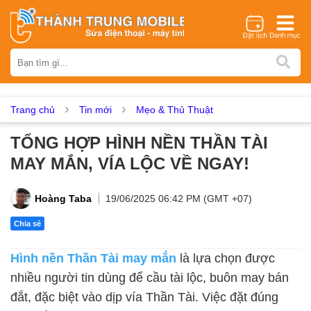
Thương hiệu
iPhone
Samsung
Oppo
Xiaomi
Realme
Vivo
V
Nokia
Google Pixel
OnePlus
Asus
Sony
Vertu
Trang chủ
Tin mới
Mẹo & Thủ Thuật
Dịch vụ sửa chữa
TỔNG HỢP HÌNH NỀN THẦN TÀI
Thay màn hình
Thay pin
Ép kính
Thay camera
Thay
MAY MẮN, VÍA LỘC VỀ NGAY!
Thay kính lưng
Thay vỏ
Thay chân sạc
Thay mic
Th
Thay main
Unlock - Mở Khoá
Hoàng Taba
19/06/2025 06:42 PM (GMT +07)
Thay màn hình
Chia sẻ
Màn hình iPhone
Màn hình Samsung
Màn hình Oppo
Hình nền Thần Tài may mắn
là lựa chọn được
Màn hình Realme
Màn hình Vivo
Màn hình Vsmart
Màn
nhiều người tin dùng để cầu tài lộc, buôn may bán
Thay pin
đắt, đặc biệt vào dịp vía Thần Tài. Việc đặt đúng