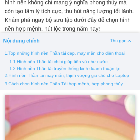
hình nền không chỉ mang ý nghĩa phong thủy mà
Pin iPhone
Pin Samsumg
Pin Oppo
Pin Xiaomi
Pin
còn tạo tâm lý tích cực, thu hút năng lượng tốt lành.
Thay vỏ
Khám phá ngay bộ sưu tập dưới đây để chọn hình
Vỏ iPhone
Vỏ Samsung
Vỏ Xiaomi
Vỏ Oppo
Vỏ Hu
nền hợp mệnh, hút lộc trong năm nay!
Nội dung chính
Thu gọn
1.Top những hình nền Thần tài đẹp, may mắn cho điện thoại
1.1.Hình nền Thần tài chibi giúp tiền vô như nước
1.2.Hình nền Thần tài truyền thống kinh doanh thuận lợi
2.Hình nền Thần tài may mắn, thịnh vượng gia chủ cho Laptop
3.Cách chọn hình nền Thần Tài hợp mệnh, hợp phong thủy